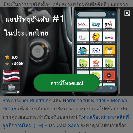
เยี่ยมในการช่วยให้เด็กๆ หลับสบายพร้อมกับข้อคิดดีๆ นอกจาก
นี้ยังมีรายการอย่าง
Dhamma Kids Podcast - Unknown
ที่นำ
เสนอเรื่องราวธรรมะที่เข้าใจง่ายสำหรับเยาวชนไทย
นอกจากการเรียนรู้ผ่านนิทานพื้นบ้านและธรรมะแล้ว การเปิด
โอกาสให้เด็กๆ ได้สัมผัสกับภาษาและวัฒนธรรมสากลก็มีความ
สำคัญไม่แพ้กัน รายการอย่าง
The Arthur Podcast - GBH &
PBS Kids
มอบความสนุกสนานและบทเรียนชีวิตผ่านตัวละครที่
เป็นมิตร สำหรับบ้านที่ต้องการเน้นสาระความรู้เชิงวิทยาศาสตร์
Kinder wollen's wissen - Haus der Wissenschaft
ดาวน์โหลดแอป
Braunschweig
คือพอดแคสต์ที่น่าสนใจอย่างยิ่ง หรืออาจลอง
เลือกฟังเรื่องเล่าจากเยอรมนีอย่าง
Geschichten für Kinder -
Bayerischer Rundfunk
และ
Hörbuch für Kinder - Monika
Hütter
เพื่อฝึกฝนทักษะการฟังภาษาต่างประเทศไปพร้อมๆ กัน
หากคุณชอบการเล่าเรื่องที่แปลกใหม่
นิทานเรื่องเล่าคลาสสิกที่
ถูกตีความใหม่ (TH) - Dr. Cala Sana
จะพาคุณไปพบกับเรื่อง