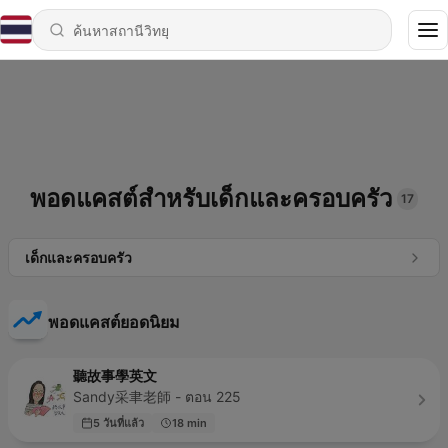
พอดแคสต์สำหรับเด็กและครอบครัว
17
เด็กและครอบครัว
พอดแคสต์ยอดนิยม
聽故事學英文
Sandy采聿老師 - ตอน 225
5 วันที่แล้ว
18 min