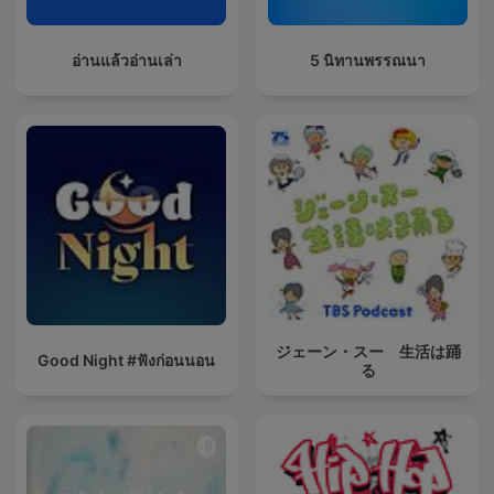
อ่านแล้วอ่านเล่า
5 นิทานพรรณนา
ジェーン・スー 生活は踊
Good Night #ฟังก่อนนอน
る