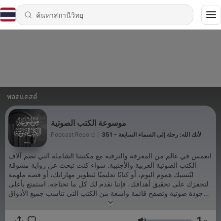
พอดแคสต์
موسوعة الكتب الصوتية
Podcast Record
|
351 - لأنك الله: رحلة إلى السماء السابعة
انغمس في عالم من المعرفة والترفيه مع مكتبتنا الشاملة التي تضم آلاف
الكتب الصوتية العربية والأجنبية. سواء كنت تبحث عن رواية مشوقة
لتُنسيك هموم اليوم، أو كتابًا تعليميًا لتطوير مهاراتك، أو قصة ملهمة
لتحفزك على تحقيق أهدافك، فإننا نقدم لك كل ما تحتاجه. استمتع بأعلى
جودة صوتية وتصفح قائمة واسعة من الكتب التي تناسب جميع الأذواق
والأعمار. اشترك الآن واستكشف عالمًا جديدًا من المعرفة والمتعة.
Podcast Record
1