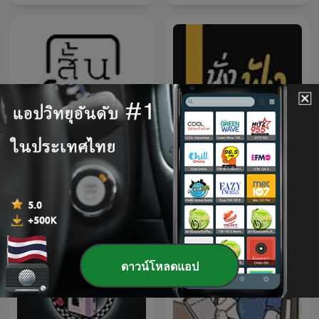
สั้น story
นั่งฟัง นอนฟัง
ดาวน์โหลดแอป