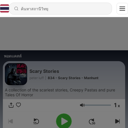
พอดแคสต์
Scary Stories
peter luff
|
834 - Scary Stories - Manhunt
A collection of the scariest stories, Creepy Pastas and pure
Tales Of Horror
1
x
ระดับเสียง