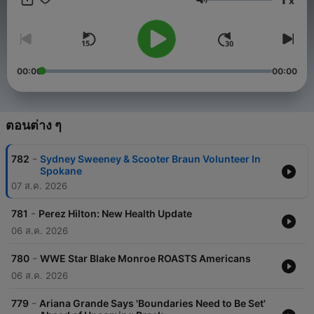
x
ระดับเสียง
00:00
00:00
ตอนต่าง ๆ
-
782
Sydney Sweeney & Scooter Braun Volunteer In
Spokane
07 ส.ค. 2026
-
781
Perez Hilton: New Health Update
06 ส.ค. 2026
-
780
WWE Star Blake Monroe ROASTS Americans
06 ส.ค. 2026
-
779
Ariana Grande Says 'Boundaries Need to Be Set'