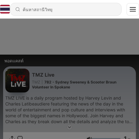
พอดแคสต์
TMZ Live
TMZ
|
782 - Sydney Sweeney & Scooter Braun
Volunteer In Spokane
TMZ LIVE is a daily program hosted by Harvey Levin and
Charles Latibeaudiere featuring the news of the day in the
world of entertainment and pop culture and interviews with
some of the biggest names in Hollywood. Join Harvey and
Charles as they break down all the details and analyze the top
stories in entertainment with the help of TMZ Staffers.
1