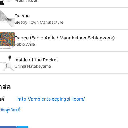
Arash Akbari
Dalshe
Sleepy Town Manufacture
Dance (Fabio Anile / Mannheimer Schlagwerk)
Fabio Anile
Inside of the Pocket
Chihei Hatakeyama
ิดต่อ
ซต์
http://ambientsleepingpill.com/
้อมูลวิทยุนี้