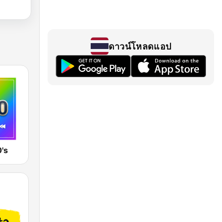
ดาวน์โหลดแอป
's