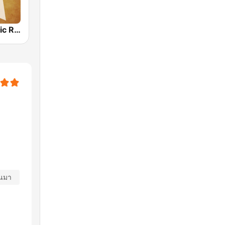
Country Music Radio - 90's Country
านมา