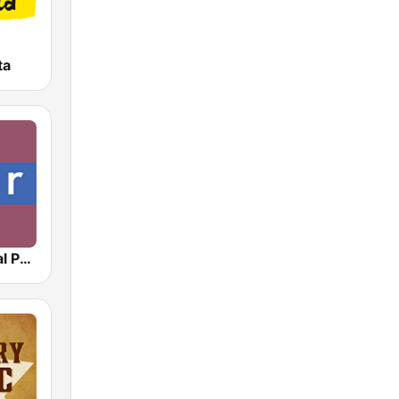
ta
NPR : National Public Radio