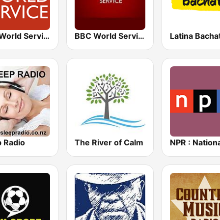
BBC World Service
BBC World Service
Latina Bacha
p Radio
The River of Calm