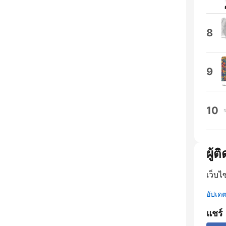
8
9
10
ผู้ต
เว็บไ
อัปเดตข
แชร์