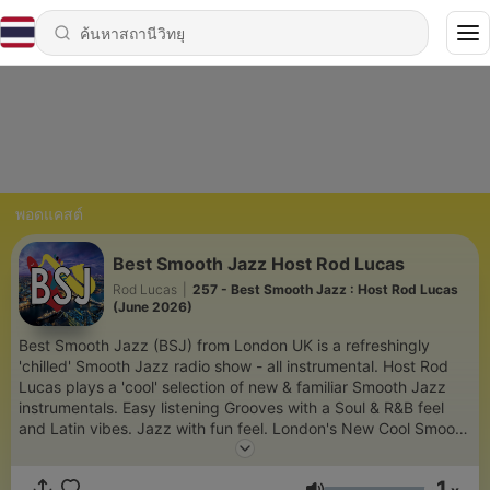
พอดแคสต์
Best Smooth Jazz Host Rod Lucas
Rod Lucas
|
257 - Best Smooth Jazz : Host Rod Lucas
(June 2026)
Best Smooth Jazz (BSJ) from London UK is a refreshingly
'chilled' Smooth Jazz radio show - all instrumental. Host Rod
Lucas plays a 'cool' selection of new & familiar Smooth Jazz
instrumentals. Easy listening Grooves with a Soul & R&B feel
and Latin vibes. Jazz with fun feel. London's New Cool Smooth
Jazz. Soul lovers will enjoy the grooves too.
1