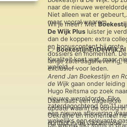
naar de nieuwe wereldorde
Niet alleen wat er gebeurt,
maar vooral waarom.
Wil je meer? Met
Boekestij
De Wijk Plus
luister je ver
dan de koppen: extra colle
en bonuscontent bij grote
👉
BoekestijnEnDeWijk.nl
dossiers en momenten. De
Kwaliteit kost wat, maar ni
lange zaterdagaflevering, i
wereld.
exclusief voor leden.
Arend Jan Boekestijn en R
de Wijk
gaan onder leiding
Hugo Reitsma op zoek naa
nieuwe wereldorde. Elke
Daarnaast een dagelijkse
zaterdagochtend om 11 uu
update waarin de oorlog in
een nieuwe aflevering waa
Oekraïne en momenteel he
wekelijks een relevante ga
conflict in de Gazastrook
De wereld lijkt soms in bra