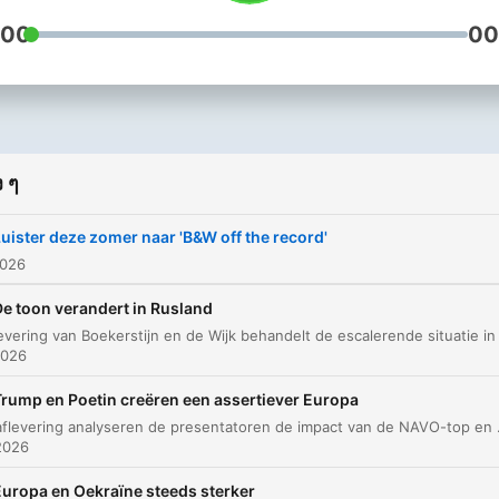
:00
00
 ๆ
uister deze zomer naar 'B&W off the record'
2026
De toon verandert in Rusland
2026
Trump en Poetin creëren een assertiever Europa
In deze aflevering analyseren de presentatoren de impact van de NAVO-top en de onvoorspelbare houding van Tru
2026
Europa en Oekraïne steeds sterker