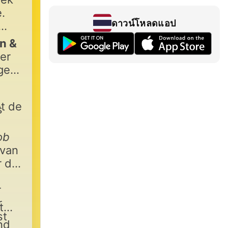
.
ดาวน์โหลดแอป
n &
der
ges
et de
s
ob
 van
r de
r
r
t
st
nd