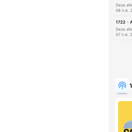
08 ก.ค. 
-
1722
07 ก.ค. 