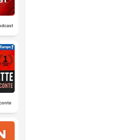
odcast
conte