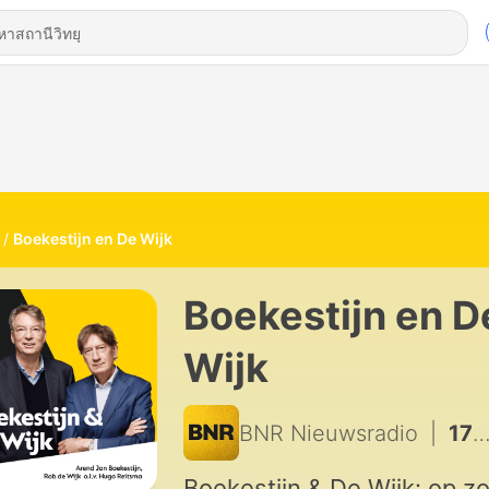
Boekestijn en De Wijk
Boekestijn en D
Wijk
BNR Nieuwsradio
|
1726 - Luister deze zomer naar 'B&W off the record'
Boekestijn & De Wijk: op z