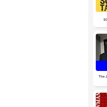
S
The 