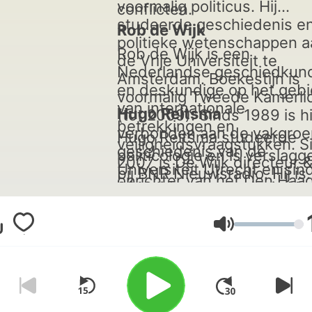
voormalig politicus. Hij
conflicten.
studeerde geschiedenis e
Rob de Wijk
politieke wetenschappen a
Rob de Wijk is een
de Vrije Universiteit te
Nederlandse geschiedkun
Amsterdam. Boekestijn is
en deskundige op het geb
voormalig Tweede Kamerli
van internationale
H
ugo Reitsma
(tot 2009). Sinds 1989 is hi
betrekkingen en
verbonden aan de vakgroe
Hugo Reitsma studeerde
veiligheidsvraagstukken. S
geschiedenis van de
politicologie en is verslagg
2007 is De Wijk directeur 
Universiteit Utrecht en sin
bij BNR Nieuwsradio. Hij is
oprichter van het Den Haa
2016 lid van commissie Vr
auteur van het boek
Centrum voor Strategische
en Veiligheid van AIV.
‘Boekestijn en De Wijk
Studies (HCSS). Hij is teve
voorspellen de toekomst’
ระดับเสียง
emeritus hoogleraar aan d
(november 2023).
Universiteit Leiden.