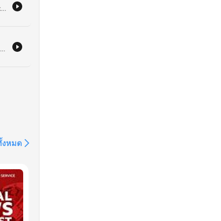
Deze aflevering bespreekt de spanningen binnen de NAVO tijdens de top in Ankara, waarbij de onvoorspelbare houding van Trump en de reactie van Rutte centraal staan. Daarnaast wordt de verschuiving in defensie-aankopen naar Europa en de groeiende militaire samenwerking met Oekraïne belicht. Verder wordt de escalerende militaire spanning in Oekraïne behandeld, met specifieke aandacht voor de kwetsbaarheid van de Russische logistiek en de Krim. Tot slot wordt de toenemende dreiging in het Midden-Oosten en de confrontatie tussen de VS en Iran besproken.
Deze aflevering bespreekt de Russische aanvallen op burgerdoelen in Oekraïne en de beperkte mogelijkheden van het Westen om hier effectief op te reageren door een uitgeput arsenaal. Daarnaast wordt de complexiteit van de escalatieladder en mogelijke Russische provocaties tegen de NAVO geanalyseerd. De discussie behandelt verder de risico's van Russische escalatie en de werking van nucleaire afschrikking. De sprekers analyseren scenario's waarbij Poetin kleine territoriale winsten kan proberen te behalen in gebieden met weinig NAVO-troepen en bespreken de veranderende drempel voor het gebruik van kernwapens.
ทั้งหมด