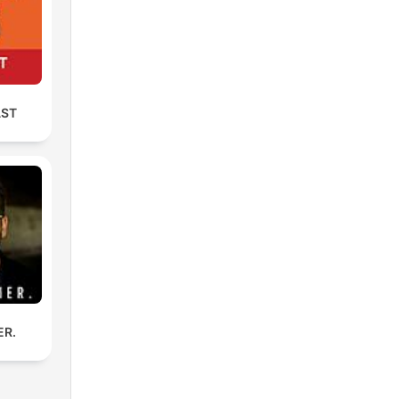
AST
ER.