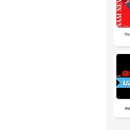
Yo
คน