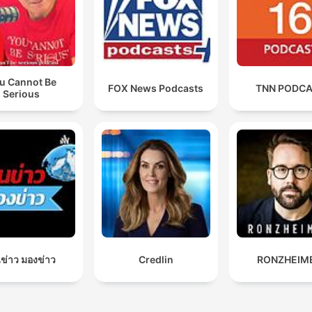
u Cannot Be
FOX News Podcasts
TNN PODC
Serious
ข่าว มองข่าว
Credlin
RONZHEIM