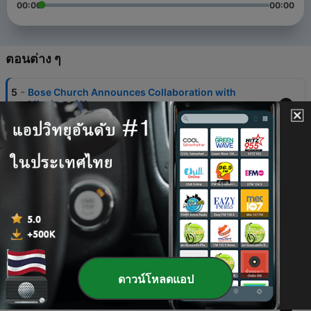
00:00
00:00
ตอนต่าง ๆ
-
5
Bose Church Announces Collaboration with
Mission of Hope
19 พ.ย. 2020
-
4
Getting Your Audio Decisions Right: How to Choose
the Right System for Your Church
05 ต.ค. 2020
-
3
Regathering in Churches: What Will it Look Like?
28 พฤษภาคม 2020
-
2
Reaching Your Congregation with Powerful Remote
Capabilities with Matt Groves and Don Allensworth
16 เม.ย. 2020
ดาวน์โหลดแอป
-
1
Being the Church During the COVID-19 Emergency