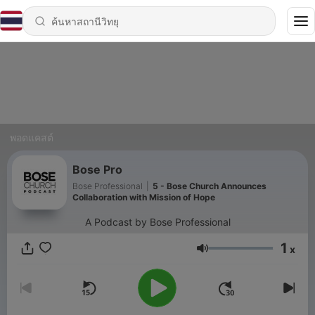
พอดแคสต์
Bose Pro
Bose Professional
|
5 - Bose Church Announces
Collaboration with Mission of Hope
A Podcast by Bose Professional
1
x
ระดับเสียง