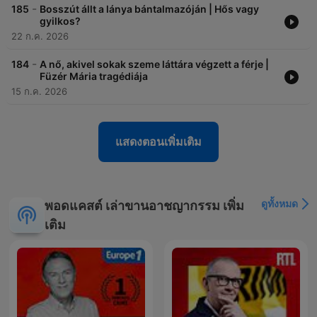
-
185
Bosszút állt a lánya bántalmazóján | Hős vagy
gyilkos?
22 ก.ค. 2026
-
184
A nő, akivel sokak szeme láttára végzett a férje |
Füzér Mária tragédiája
15 ก.ค. 2026
แสดงตอนเพิ่มเติม
ดูทั้งหมด
พอดแคสต์ เล่าขานอาชญากรรม เพิ่ม
เติม