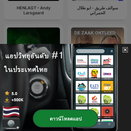
HENLAGT – Andy
سوالف طريق - ابو طلال
Larsgaard
الحمراني
Forensic Files
De zaak ontleed
ดาวน์โหลดแอป