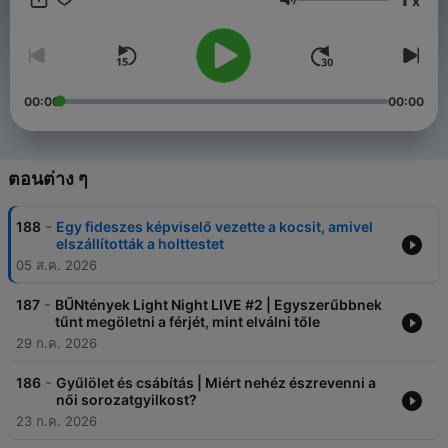
x
https://www.instagram.com/buntenyekpodcast/ Email:
ระดับเสียง
buntenyekpodcast@gmail.com
00:00
00:00
ตอนต่าง ๆ
-
188
Egy fideszes képviselő vezette a kocsit, amivel
elszállították a holttestet
05 ส.ค. 2026
-
187
BŰNtények Light Night LIVE #2 | Egyszerűbbnek
tűnt megöletni a férjét, mint elválni tőle
29 ก.ค. 2026
-
186
Gyűlölet és csábítás | Miért nehéz észrevenni a
női sorozatgyilkost?
23 ก.ค. 2026