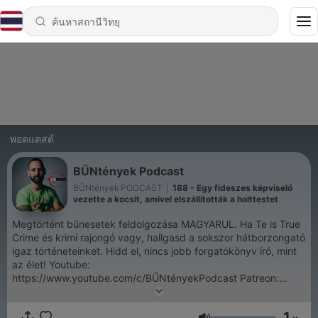
พอดแคสต์
BŰNtények Podcast
BŰNtények PODCAST
|
188 - Egy fideszes képviselő
vezette a kocsit, amivel elszállították a holttestet
Megtörtént bűnesetek feldolgozása MAGYARUL. Ha Te is True
Crime és krimi rajongó vagy, hallgasd a sokszor hátborzongató
igaz történeteinket. Hidd el, nincs jobb forgatókönyv író, mint
az élet! Youtube:
https://www.youtube.com/c/BŰNtényekPodcast Patreon:
https://www.patreon.com/buntenyek Facebook:
https://www.facebook.com/buntenyek Instagram:
1