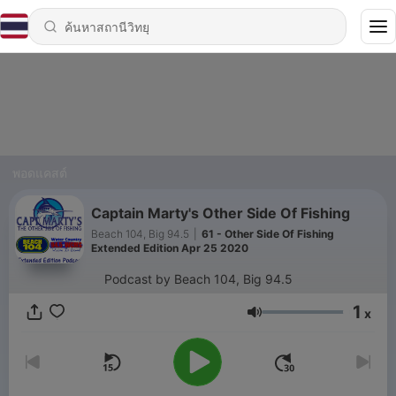
พอดแคสต์
Captain Marty's Other Side Of Fishing
Beach 104, Big 94.5
|
61 - Other Side Of Fishing
Extended Edition Apr 25 2020
Podcast by Beach 104, Big 94.5
1
x
ระดับเสียง