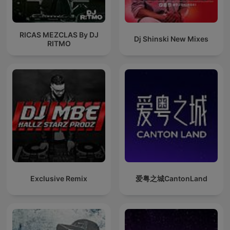
RICAS MEZCLAS By DJ
Dj Shinski New Mixes
RITMO
Exclusive Remix
爱粤之城CantonLand