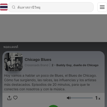
พอดแคสต์
Chicago Blues
Crossroads Brand
|
2 - Buddy Guy, dueño de Chicago
Hoy vamos a hablar un poco de Blues, el Blues de Chicago.
Cómo fue surgiendo, las raíces, las influencias y los artistas
más destacados. Episodios de 20 minutos, para que te
conectes con nosotros y con la música.
1
x
ระดับเสียง