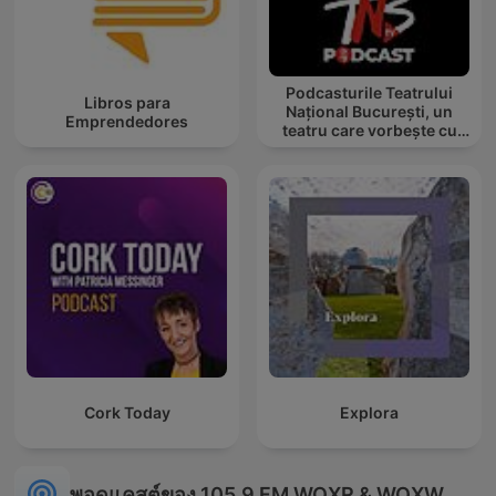
Podcasturile Teatrului
Libros para
Național București, un
Emprendedores
teatru care vorbește cu
tine
Cork Today
Explora
พอดแคสต์ของ 105.9 FM WQXR & WQXW