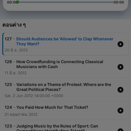
00:00
00:00
ตอนต่าง ๆ
-
127
Should Audiences be 'Allowed' to Clap Whenever
They Want?
20 มิ.ย. 2012
-
126
How Crowdfunding is Connecting Classical
Musicians with Cash
11 มิ.ย. 2012
-
125
Variations on a Theme of Protest: Where are the
Great Political Pieces?
Sat, 2 Jun 2012 14:00:00 +0000
-
124
You Paid How Much for That Ticket?
21 พฤษภาคม 2012
-
123
Judging Music by the Rules of Sport: Can
Competitions Identify New Talent?