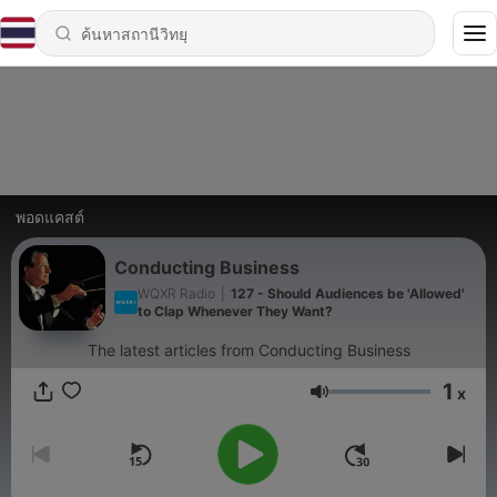
พอดแคสต์
Conducting Business
WQXR Radio
|
127 - Should Audiences be 'Allowed'
to Clap Whenever They Want?
The latest articles from Conducting Business
1
x
ระดับเสียง