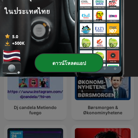
経済ニュース 今日の気に
The Exchange
なる話題
พอดแคสต์ ธุรกิจและการเงินส่วนบุคคล ระหว่าง
ประเทศ
ดาวน์โหลดแอป
Dj candela Metiendo
Børsmorgen &
fuego
Økonominyhetene