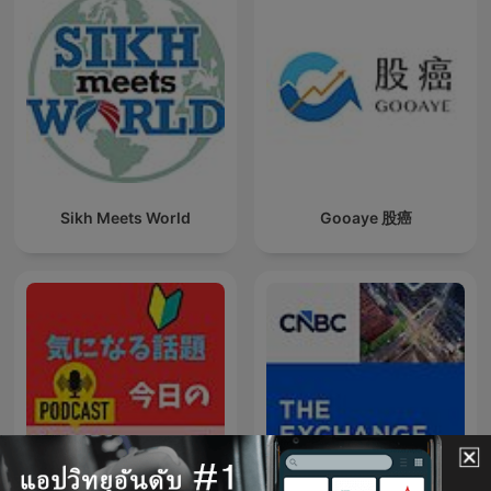
Sikh Meets World
Gooaye 股癌