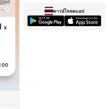
ggie
o
ดาวน์โหลดแอป
ow
e
1
x
 the
ot
s
:00
ll as