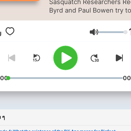
Sasquatch Researchers Re
Byrd and Paul Bowen try t
persuade skeptics and gr
the Bigfoot community. Th
ระดับเสียง
team pursues an answer to
ultimate question...is Bigfo
real? The duo discuss various
Sasquatch topics including
recent sightings, interview
with witnesses about their
:00
00
Sasquatch sightings, as we
talking with experts.
 ๆ