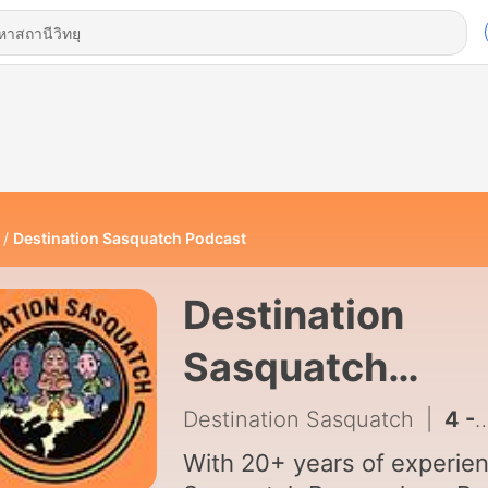
Destination Sasquatch Podcast
Destination
Sasquatch
Podcast
Destination Sasquatch
|
4 - Episode 4: What the existence of the Bili Ape means for Bigfoot
With 20+ years of experie