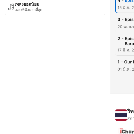
-
4
Epis
เพลงยอดนิยม
15 มิ.ย. 
เพลงที่ฟังมากที่สุด
-
3
Epis
20 พฤษภ
-
2
Epis
Bar
17 มี.ค. 
-
1
Our 
01 มี.ค.
วิ
สถา