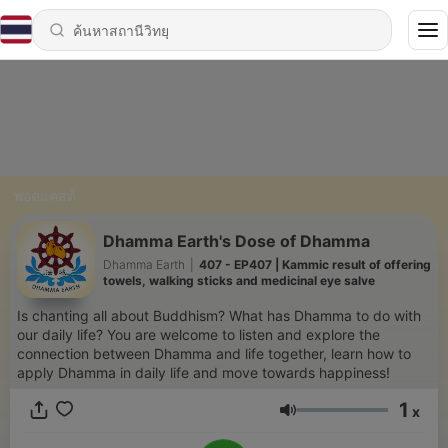
พอดแคสต์
Dhamma Earth's Dose of Dhamma
Dhamma Earth
|
407 - EP407 | Kammic result of offering
towels, walking sticks and medicinal eye salve
Is chanting all about Buddhism? What has Dhamma to do with
our daily life? You are welcome to listen and explore the
connection between Dhamma and life together, learn how to
apply Dhamma in daily life and move towards happiness!
1
x
ระดับเสียง