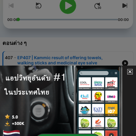
00:00
00:00
ตอนต่าง ๆ
-
407
EP407 | Kammic result of offering towels,
walking sticks and medicinal eye salve
20 มิ.ย. 2026
-
406
EP406 | Kammic result of offering sandals
06 มิ.ย. 2026
-
405
EP405 | Kammic result of offering medicine
23 พฤษภาคม 2026
-
404
EP404 | Kammic result of offering bowl stands,
pots and pans
28 มี.ค. 2026