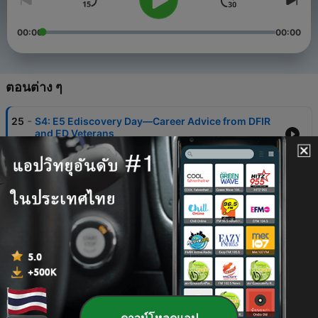
00:00
00:00
ตอนต่าง ๆ
-
25
S4: E5 Ediscovery Day—Career Advice from DFIR
and ED Veterans
08 ธ.ค. 2024
-
24
S4:E4 The Dom and Jerry Show, Part II
09 ส.ค. 2023
-
23
S4:E3 The Dom and Jerry Show, Part I
06 มิ.ย. 2023
-
22
S4:E2 Hyperrealism vs. Deepfakes
21 พฤษภาคม 2023
-
21
Digital Forensics Future (DFF) (Trailer)