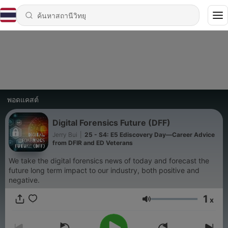
พอดแคสต์
Digital Forensics Future (DFF)
Jerry Bui
|
25 - S4: E5 Ediscovery Day—Career Advice
from DFIR and ED Veterans
We take the digital forensics news of today and forecast the
future long term impact to our industry, both positive and
negative.
1
x
ระดับเสียง