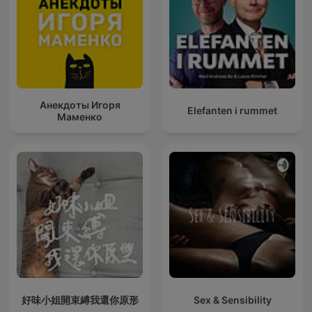
Анекдоты Игоря
Elefanten i rummet
Маменко
好味小姐開束縛我還你原形
Sex & Sensibility