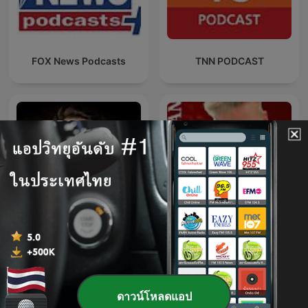
FOX News Podcasts
TNN PODCAST
RONZHEIMER.
You Cannot Be Serious
ดาวน์โหลดแอป