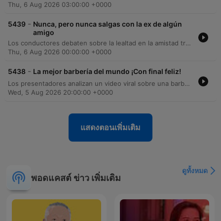
Thu, 6 Aug 2026 03:00:00 +0000
-
5439
Nunca, pero nunca salgas con la ex de algún
amigo
Los conductores debaten sobre la lealtad en la amistad tras analizar una estadística que revela que seis de cada diez personas han salido con la ex pareja de un amigo. A través de llamadas de oyentes, se comparten historias personales de traición amorosa y conflictos familiares. Además, el programa anuncia su nominación a los Premios Juventud y discute las temperaturas extremas, presentando un nuevo dispositivo térmico de cuello de Sony diseñado para regular la temperatura corporal.
Thu, 6 Aug 2026 00:00:00 +0000
-
5438
La mejor barbería del mundo ¡Con final feliz!
Los presentadores analizan un video viral sobre una barbería nudista en Brasil y discuten experiencias de servicios de peluquería con contenido sensual. Posteriormente, la abogada de inmigración Amira Alami responde dudas de los oyentes sobre procesos de ciudadanía, adopción, peticiones familiares y viajes. En la sección informativa, se abordan temas críticos como el uso de solicitudes FOIA para verificar historiales de viaje, la importancia del seguro médico para entrevistas en Ciudad Juárez y los riesgos de viajar o solicitar visas de turista cuando existen trámites de inmigración en curso.
Wed, 5 Aug 2026 20:00:00 +0000
แสดงตอนเพิ่มเติม
ดูทั้งหมด
พอดแคสต์ ข่าว เพิ่มเติม