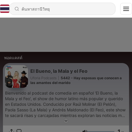
พอดแคสต์
El Bueno, la Mala y el Feo
Uforia Podcasts
|
5442 - Hay esposas que conocen a
las amantes del marido
Bienvenido al podcast de comedia en español 'El Bueno, la
Mala y el Feo', el show de humor latino más popular y querido
en Estados Unidos. Conducido por Raúl Molinar (El Pelón),
Paola Sasso (La Mala) y Andrés Maldonado (El Feo), este show
te sacará risas y carcajadas mientras exploran las noticias más
insólitas y extrañas del mundo, y sus singulares visiones de la
vida cotidiana. Escucha chistes, anécdotas cómicas y parodias
1