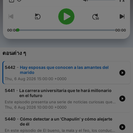
x
de la vida diaria, presentados por los mejores humoristas
ระดับเสียง
latinos en Estados Unidos. Todos los días hay episodios nuevos
con actualidad, entretenimiento, historias graciosas, consejos
de relaciones de pareja, sexo, celos, infidelidad, divorcio, e
imitaciones que te traerán diversión. ¡Ningún tema está
prohibido! Síguenos para actualizaciones y más contenidos
00:00
00:00
interesantes: Instagram Uforia Podcasts:
https://www.instagram.com/uforiapodcasts Instagram BMF:
https://www.instagram.com/buenomalafeo Facebook Uforia
Podcasts: https://www.facebook.com/UforiaPodcasts
ตอนต่าง ๆ
Facebook BMF: https://www.facebook.com/buenomalafeo
TikTok Uforia Podcasts:
-
5442
Hay esposas que conocen a las amantes del
https://www.tiktok.com/@uforiapodcasts TikTok BMF:
marido
https://www.tiktok.com/@buenomalafeo Página web:
Thu, 6 Aug 2026 15:00:00 +0000
https://podcast.univision.com/BMYF
-
5441
La carrera universitaria que te hará millonario
en el futuro
Este episodio presenta una serie de noticias curiosas que abarcan desde estudios sobre la relación entre la inteligencia y la soledad, hasta el auge de las carreras universitarias enfocadas en la creación de contenido digital y experimentos científicos sobre clonación para alcanzar la inmortalidad. Posteriormente, se profundiza en una entrevista con el periodista investigativo Horacio Ontiveros, quien explora teorías conspiranoicas sobre misterios ocultos bajo el Vaticano, incluyendo la supuesta existencia de una prisión para ángeles caídos y seres como Caín.
Thu, 6 Aug 2026 10:00:00 +0000
-
5440
Cómo detectar a un 'Chapulín' y cómo alejarte
de él
En este episodio de El bueno, la mala y el feo, los conductores presentan la sección 'La trampa', donde un oyente llamado Eric busca confrontar a un amigo por presuntas infidelidades con su esposa. A través de una llamada telefónica simulada como una promoción de conciertos, se revela la supuesta complicidad entre el amigo y la mujer. El programa también abre un espacio para que los oyentes compartan historias personales sobre traiciones familiares y situaciones de acoso, seguido de una sección de chistes estúpidos y anuncios sobre la nominación del podcast a los Premios Juventud.