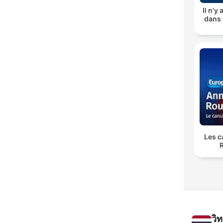
Il n'y
dans l
Les c
วิ