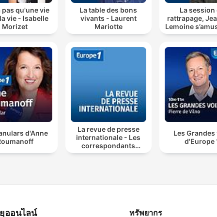
 a pas qu'une vie
La table des bons
La session
a vie - Isabelle
vivants - Laurent
rattrapage, Je
Morizet
Mariotte
Lemoine s’amus
télé
La revue de presse
anulars d'Anne
Les Grandes 
internationale - Les
Roumanoff
d'Europe 
correspondants
d'Europe 1
ทยุออนไลน์
ทรัพยากร