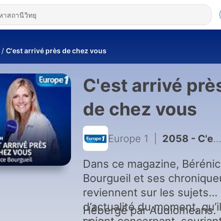
C'est arrivé près de chez vous
C'est arrivé prè
de chez vous
Europe 1
|
2058 - C'est arrivé près de chez vous du 25/08/2023
Dans ce magazine, Béréni
Bourgueil et ses chronique
reviennent sur les sujets
d’actualité du moment, qu’i
Hébergé par Audiomeans.