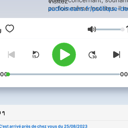
soient concernant, sourian
Visitez
parfois même insolites. Il n
audiomeans.fr/politique-de
confidentialite
pour plus
sera pas question ici des
d'informations.
sujets évoqués dans nos
ระดับเสียง
tranches infos, mais plutôt
sujets qui tendent vers la
curiosité et la découverte 
qui racontent quelque cho
de notre époque. En résum
:00
de la bonne humeur, de la
00
bienveillance et de la
proximité. Les auditeurs
peuvent réagir/intervenir pa
biais des réseaux sociaux 
 ๆ
du 3921.
C'est arrivé près de chez vous du 25/08/2023