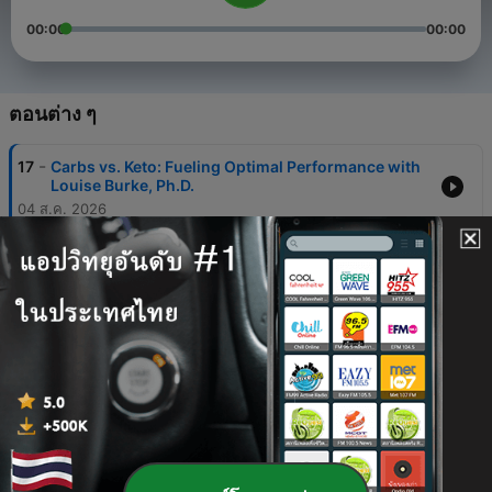
00:00
00:00
ตอนต่าง ๆ
-
17
Carbs vs. Keto: Fueling Optimal Performance with
Louise Burke, Ph.D.
04 ส.ค. 2026
-
16
Strength Training for Older People with Ashley
Gluchowski, Ph.D.
28 ก.ค. 2026
-
15
How Much Protein Do You Need? | Stuart Phillips,
McMaster University
21 ก.ค. 2026
-
14
Exercise Snacks & VILPA: The Ultimate Explainer
14 ก.ค. 2026