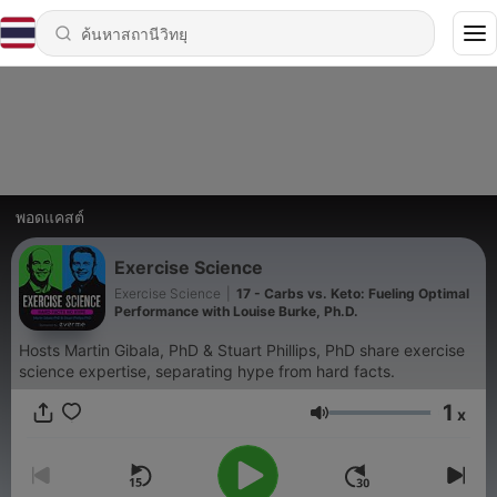
พอดแคสต์
Exercise Science
Exercise Science
|
17 - Carbs vs. Keto: Fueling Optimal
Performance with Louise Burke, Ph.D.
Hosts Martin Gibala, PhD & Stuart Phillips, PhD share exercise
science expertise, separating hype from hard facts.
1
x
ระดับเสียง