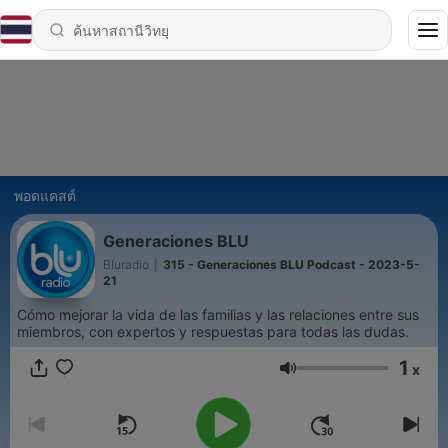
พอดแคสต์
Generaciones BLU
Bluradio
|
315 - Generaciones BLU Podcast - 2023-5-
21
Cómo mejorar la vida de las familias y las relaciones entre sus
miembros, con expertos y respuestas para todas las dudas.
1
x
ระดับเสียง