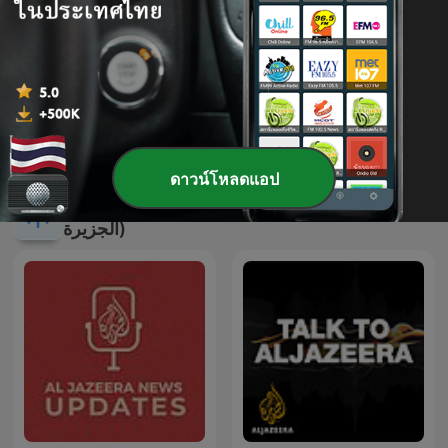
-
143
Has #MeToo failed? | Head to Head
10 ส.ค. 2018
แสดงตอนเพิ่มเติม
ดาวน์โหลดแอป
พอดแคสต์ของ Al Jazeera Arabic (قناة
الجزيرة)