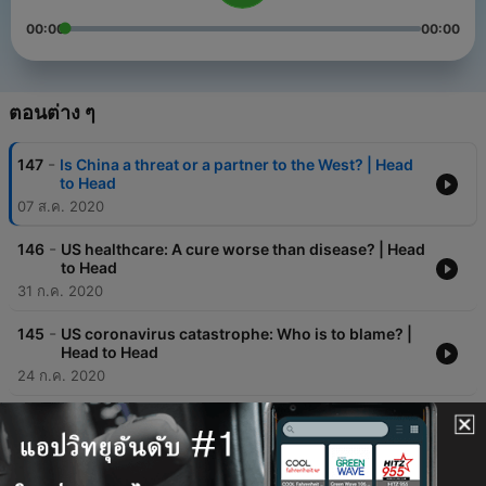
00:00
00:00
ตอนต่าง ๆ
-
147
Is China a threat or a partner to the West? | Head
to Head
07 ส.ค. 2020
-
146
US healthcare: A cure worse than disease? | Head
to Head
31 ก.ค. 2020
-
145
US coronavirus catastrophe: Who is to blame? |
Head to Head
24 ก.ค. 2020
-
144
Blackwater's Erik Prince: Iraq, privatising wars,
and Trump | Head to Head
06 มี.ค. 2019