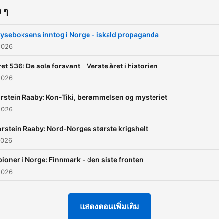
 ๆ
ryseboksens inntog i Norge - iskald propaganda
2026
et 536: Da sola forsvant - Verste året i historien
2026
rstein Raaby: Kon-Tiki, berømmelsen og mysteriet
2026
orstein Raaby: Nord-Norges største krigshelt
2026
pioner i Norge: Finnmark - den siste fronten
2026
แสดงตอนเพิ่มเติม