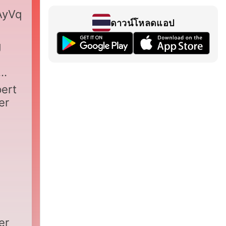
2AyVqdTykK1A
ดาวน์โหลดแอป
g
pert
er
er