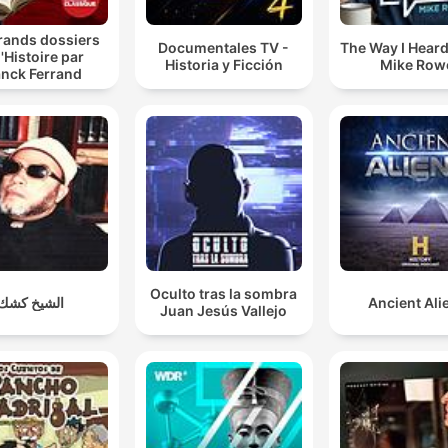
rands dossiers
Documentales TV -
The Way I Heard 
l'Histoire par
Historia y Ficción
Mike Row
anck Ferrand
Oculto tras la sombra
الشيخ كشك
Ancient Ali
Juan Jesús Vallejo