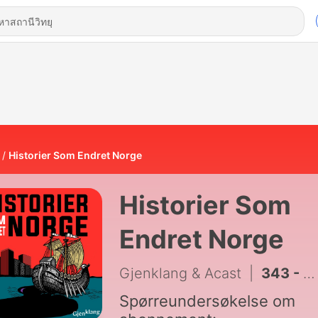
Historier Som Endret Norge
Historier Som
Endret Norge
Gjenklang & Acast
|
343 - Fryseboksens inntog i Norge - iskald propaganda
Spørreundersøkelse om