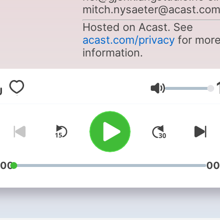
mitch.nysaeter@acast.co
Hosted on Acast. See
acast.com/privacy
for mor
information.
ระดับเสียง
:00
00