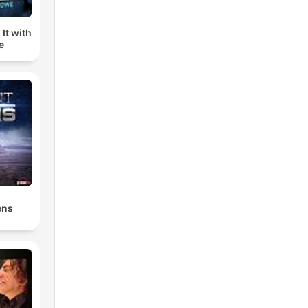
It with
e
ens