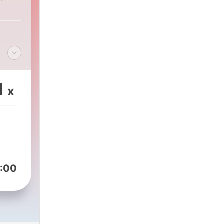
m
e
1
x
:00