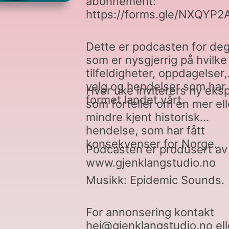
abonnement:
https://forms.gle/NXQYP
Dette er podcasten for de
som er nysgjerrig på hvilke
tilfeldigheter, oppdagelser,
valg og hendelser som har
Hver uke inviterers ny eks
formet landet vårt.
som forteller om en mer ell
mindre kjent historisk
hendelse, som har fått
konsekvenser for Norge.
Podcasten er produsert av
www.gjenklangstudio.no
Musikk: Epidemic Sounds.
For annonsering kontakt
hei@gjenklangstudio.no ell