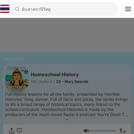
พอดแคสต์
Homeschool History
BBC Radio 4
|
22 - Mary Seacole
Fun history lessons for all the family, presented by Horrible
Histories' Greg Jenner. Full of facts and jokes, the series brings
to life a broad range of historical topics, many linked to the
school curriculum. Homeschool Histories is made by the
producers of the much-loved Radio 4 podcast You're Dead To
Me.
1
x
ระดับเสียง