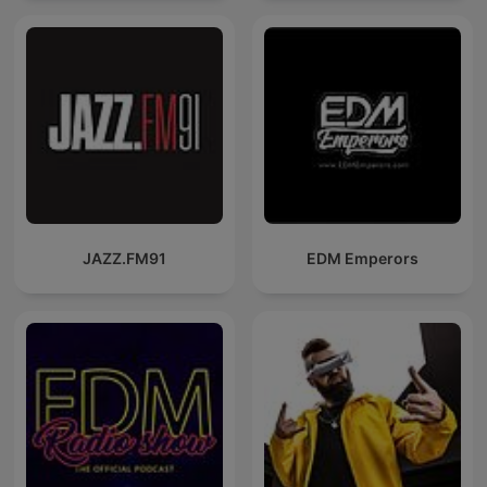
JAZZ.FM91
EDM Emperors