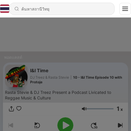
พอดแคสต์
I&I Time
DJ Treez & Rasta Stevie
|
10 - I&I Time Episode 10 with
Protoje
Rasta Stevie & DJ Treez Present a Podcast Livicated to
Reggae Music & Culture
1
x
ระดับเสียง