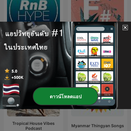
RnB Hype
F#
ดาวน์โหลดแอป
Tropical House Vibes
Myanmar Thingyan Songs
Podcast