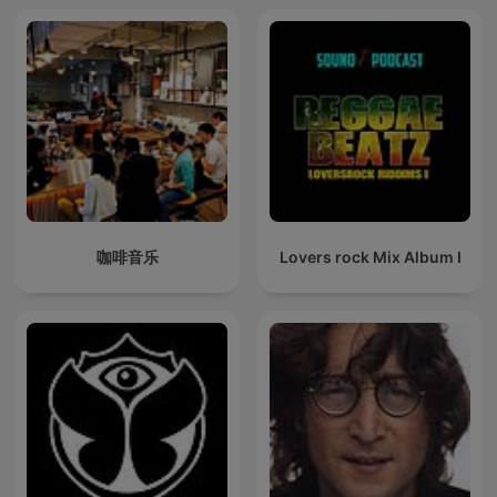
咖啡音乐
Lovers rock Mix Album I