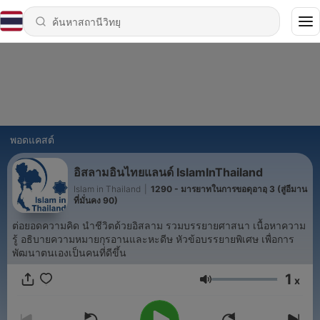
พอดแคสต์
อิสลามอินไทยแลนด์ IslamInThailand
Islam in Thailand
|
1290 - มารยาทในการขอดุอาอฺ 3 (สู่อีมาน
ที่มั่นคง 90)
ต่อยอดความคิด นำชีวิตด้วยอิสลาม รวมบรรยายศาสนา เนื้อหาความ
รู้ อธิบายความหมายกุรอานและหะดีษ หัวข้อบรรยายพิเศษ เพื่อการ
พัฒนาตนเองเป็นคนที่ดีขึ้น
1
x
ระดับเสียง