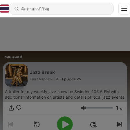
พอดแคสต์
Jazz Break
Len Morphew
|
4 - Episode 25
A trailer for my weekly jazz show on Swindon 105.5 FM with
additional information on artists and details of local jazz events
1
x
ระดับเสียง