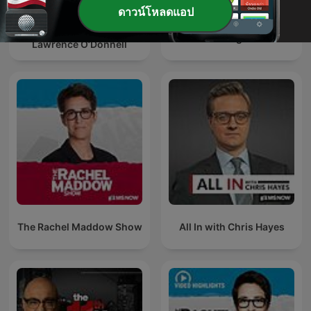
ดาวน์โหลดแอป
The Last Word with
Morning Joe
Lawrence O’Donnell
The Rachel Maddow Show
All In with Chris Hayes