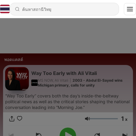
พอดแคสต์
Way Too Early with Ali Vitali
MS NOW, Ali Vitali
|
2003 - Abdul El-Sayed wins
Michigan primary, calls for unity
“Way Too Early” covers both the day’s inside-the-beltway
political news as well as the critical stories shaping the national
conversation leading into “Morning Joe.”
1
x
ระดับเสียง