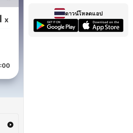
חיים
גונ
ดาวน์โหลดแอป
1
x
אנש
בכל 
המרה
מש
:00
ע