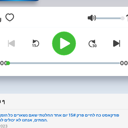
 מלאים במשמעות? עירית אורן
דרס, יו"ר עמותת אור למשפחות
בחרה להקים פודקאסט עבור
ระดับเสียง
ים הזקוקים לכוחות ולהשראה.
פרק יעלו לשידור הורים ואחים
שכולים אשר קבלו את הבשורה
 מכל ובחרו לקום ולחיות חיים
מעותיים ומלאי ערך לצד אנשי
:00
00
שיה ונתינה שעשייתם מעוררת
השראה. מוזמנים להאזין, להגיב
ולשתף.
 ๆ
פודקאסט כח לחיים פרק 15# יום אחד החלטתי שאם נשארים כל הז
המתים, אנחנו לא יכולים לחיות.
 2023