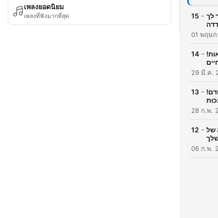
เพลงยอดนิยม
-
ור לך
15
เพลงที่ฟังมากที่สุด
01 พฤษภ
-
!פודקאסט כח לחיים פרק 13# לא להתבייש על מה שהבן שלך עשה. צריך לראות
14
יים
29 มี.ค.
-
אודם!
13
כות
28 ก.พ. 
-
לה של
12
שלך
06 ก.พ. 