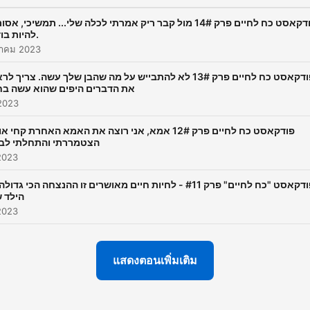
פודקאסט כח לחיים פרק 14# מול קבר ריק אמרתי לכלה שלי... תמשיכי, אס
להיות בודדה.
าคม 2023
את הדברים היפים שהוא עשה בח
 2023
פודקאסט כח לחיים פרק 12# אמא, אני רוצה את האמא האחרת קחי 
הצטמררתי והתחלתי לב
2023
פודקאסט "כח לחיים" פרק #11 - לחיות חיים מאושרים זו ההנצחה הכי גדו
הילד 
2023
แสดงตอนเพิ่มเติม