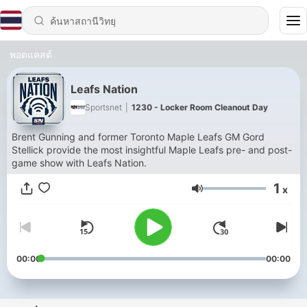
พอดแคสต์
Leafs Nation
Sportsnet
|
1230 - Locker Room Cleanout Day
Brent Gunning and former Toronto Maple Leafs GM Gord
Stellick provide the most insightful Maple Leafs pre- and post-
game show with Leafs Nation.
1
x
ระดับเสียง
00:00
00:00