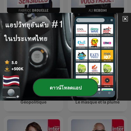
Affaires sensibles
Grand bien vous fasse !
ดาวน์โหลดแอป
Géopolitique
Le masque et la plume