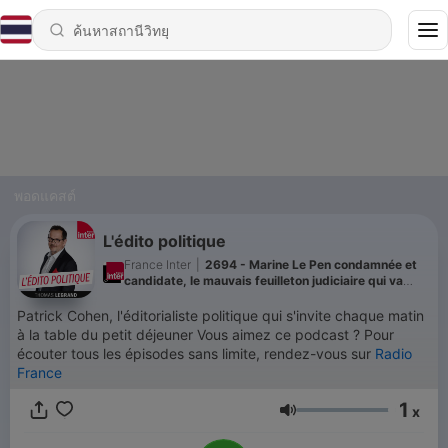
พอดแคสต์
L'édito politique
France Inter
|
2694 - Marine Le Pen condamnée et
candidate, le mauvais feuilleton judiciaire qui va
écraser la campagne
Patrick Cohen, l'éditorialiste politique qui s'invite chaque matin
à la table du petit déjeuner Vous aimez ce podcast ? Pour
écouter tous les épisodes sans limite, rendez-vous sur
Radio
France
1
x
ระดับเสียง