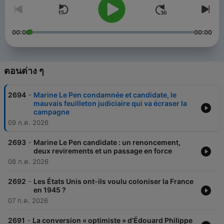
00:00
00:00
ตอนต่าง ๆ
-
2694
Marine Le Pen condamnée et candidate, le
mauvais feuilleton judiciaire qui va écraser la
campagne
09 ก.ค. 2026
-
2693
Marine Le Pen candidate : un renoncement,
deux revirements et un passage en force
08 ก.ค. 2026
-
2692
Les États Unis ont-ils voulu coloniser la France
en 1945 ?
07 ก.ค. 2026
-
2691
La conversion « optimiste » d’Édouard Philippe