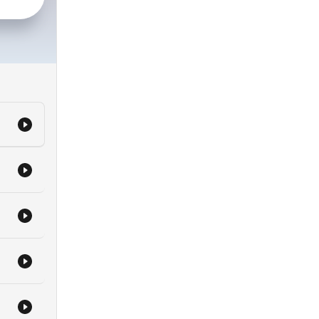
 de
s
ue
a
plus
e