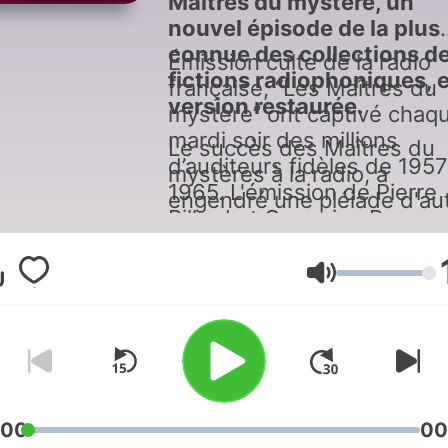
Maîtres du mystère, un
nouvel épisode de la plus
connue des collections d
Émission culte de la radio
fictions radiophoniques, 
française, “Les Maîtres du
version restaurée.
mystère” ont captivé chaq
mardi soir des millions
Le succès des Maîtres du
d’auditeurs fidèles de 1957
mystères à la radio, a
1965. L'émission de Pierre
engendré une pléiade d'au
Billard et Germaine Beaum
collections de fictions
profitait alors de la mode d
policières : Les Mystères 
polar, à une époque où la
l'été, Mystères Mystères,
ระดับเสียง
télévision n'était pas encor
Faits-divers, dont sont iss
implantée dans tous les
tous les épisodes que nou
foyers. Une pléiade de
proposons dans ce podcas
comédiens, Rosy Varte, Mi
Bouquet, Roger Carel, Jea
Topart… y ont joué dans d
:00
00