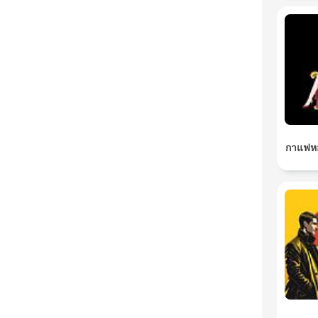
กาแฟหอ