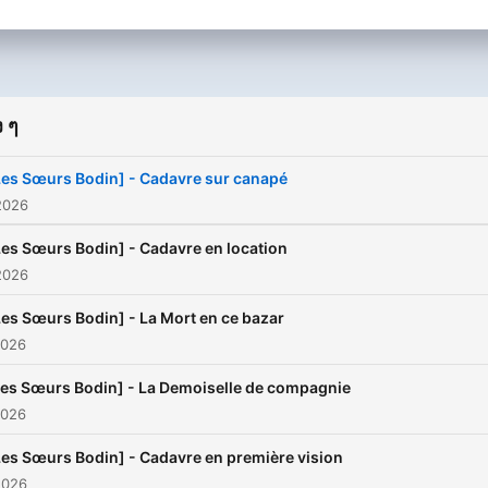
adaptations de classiques
la littérature policière et de
récits inédits. Son génériq
reconnaissable entre tous,
composé par André Popp, 
 ๆ
contribué au succès de la 
célèbre série radiophoniqu
Les Sœurs Bodin] - Cadavre sur canapé
d’histoires à suspense.
2026
Les Sœurs Bodin] - Cadavre en location
2026
Les Sœurs Bodin] - La Mort en ce bazar
2026
Les Sœurs Bodin] - La Demoiselle de compagnie
2026
Les Sœurs Bodin] - Cadavre en première vision
2026