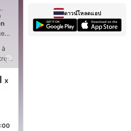
ดาวน์โหลดแอป
e
en
ue
 à
tres
ont
u
de
1
x
e
us
s
t.
chel
n
es
:00