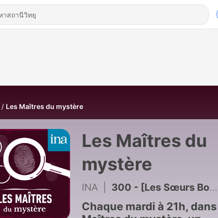
Les Maîtres du mystère
Les Maîtres du
mystère
INA
|
300 - [Les Sœurs Bodin] - Cadavre sur canapé
Chaque mardi à 21h, dans