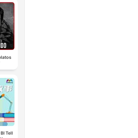
latos
r
I Tell