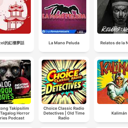
zel的紅樓夢話
La Mano Peluda
Relatos de la
ong Takipsilim
Choice Classic Radio
 Tagalog Horror
Detectives | Old Time
Kalimán
ries Podcast
Radio