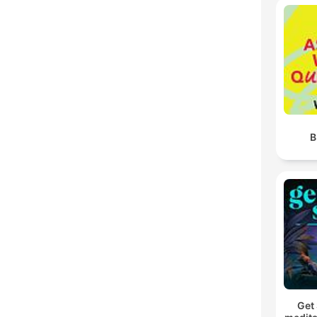
B
Get 