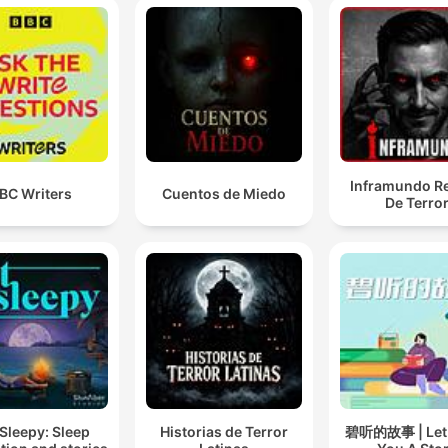
Inframundo Re
BC Writers
Cuentos de Miedo
De Terro
Sleepy: Sleep
Historias de Terror
碧听的故事 | Let B