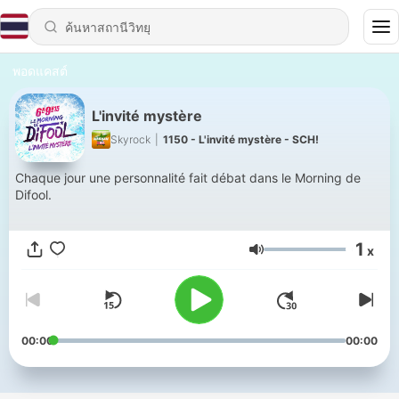
พอดแคสต์
L'invité mystère
Skyrock
|
1150 - L'invité mystère - SCH!
Chaque jour une personnalité fait débat dans le Morning de
Difool.
1
x
ระดับเสียง
00:00
00:00