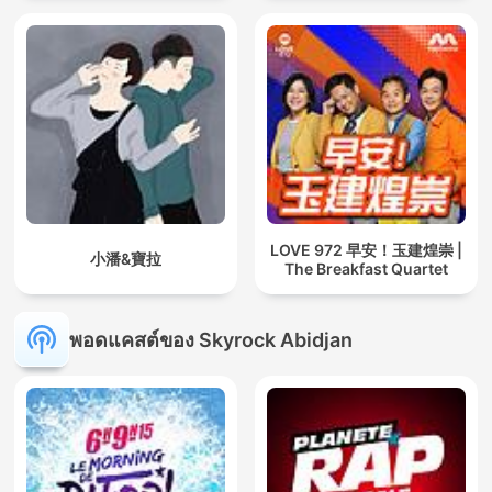
LOVE 972 早安！玉建煌崇 |
小潘&寶拉
The Breakfast Quartet
พอดแคสต์ของ Skyrock Abidjan