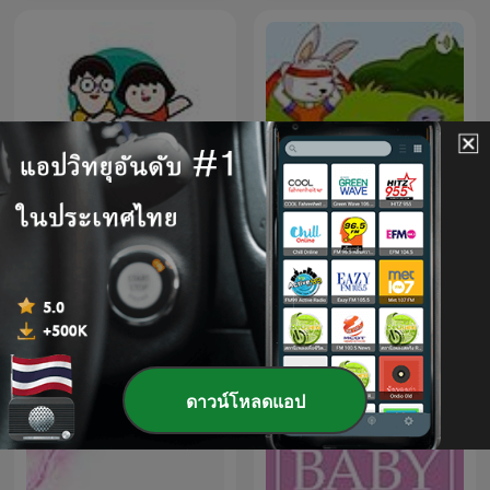
媽爹講故事
กระต่ายกับเต่า-ส่งงานครู
ดาวน์โหลดแอป