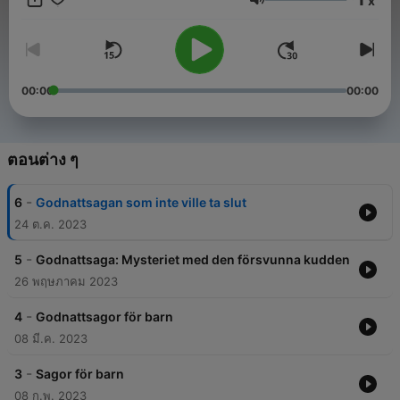
x
och behöver ha ny underhållning till barnen. Vi tipsar förstås
ระดับเสียง
också om godnattsagor. Det är ju så mysigt att lyssna på en
bra godnattsaga innan man ska sova. Vi hoppas att du ska ha
nytta av våra tips! Du hittar de flesta sagor & ljudböcker vi
tipsar om på Spotify:
https://open.spotify.com/playlist/2vlEFpAvYn5pUwaRFXDoq0?
00:00
00:00
si=6381fc77edcc4651
ตอนต่าง ๆ
-
6
Godnattsagan som inte ville ta slut
24 ต.ค. 2023
-
5
Godnattsaga: Mysteriet med den försvunna kudden
26 พฤษภาคม 2023
-
4
Godnattsagor för barn
08 มี.ค. 2023
-
3
Sagor för barn
08 ก.พ. 2023