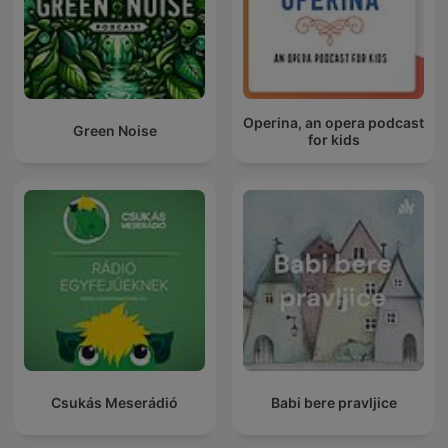
Operina, an opera podcast
Green Noise
for kids
Csukás Meserádió
Babi bere pravljice