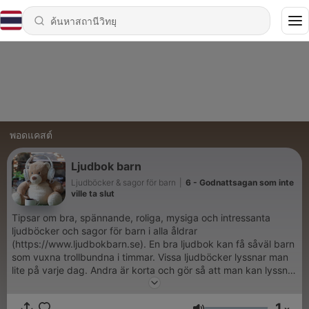
พอดแคสต์
Ljudbok barn
Ljudböcker & sagor för barn
|
6 - Godnattsagan som inte
ville ta slut
Tipsar om bra, spännande, roliga, mysiga och intressanta
ljudböcker och sagor för barn i alla åldrar
(https://www.ljudbokbarn.se). En bra ljudbok kan få såväl barn
som vuxna trollbundna i timmar. Vissa ljudböcker lyssnar man
lite på varje dag. Andra är korta och gör så att man kan lyssna
på samma saga om och om igen. Det är alltid bra att ha några
nya ljudböcker på lager om man till exempel ska ut och resa
1