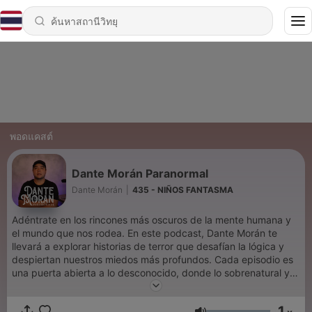
พอดแคสต์
Dante Morán Paranormal
Dante Morán
|
435 - NIÑOS FANTASMA
Adéntrate en los rincones más oscuros de la mente humana y
el mundo que nos rodea. En este podcast, Dante Morán te
llevará a explorar historias de terror que desafían la lógica y
despiertan nuestros miedos más profundos. Cada episodio es
una puerta abierta a lo desconocido, donde lo sobrenatural y lo
inexplicable se encuentran. Si eres amante de lo inquietante y
buscas relatos que te hagan cuestionar la realidad, este es tu
1