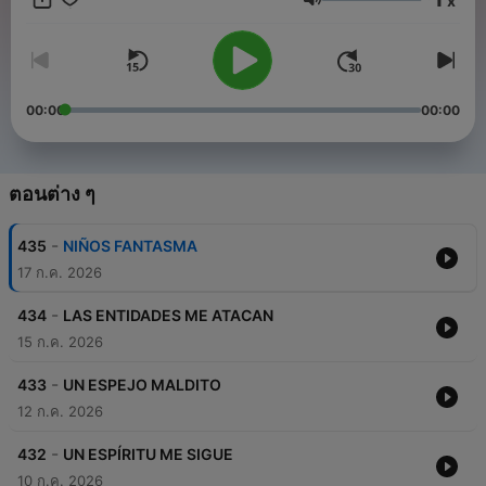
x
lugar. Prepárate para sumergirte en el misterio y la oscuridad.
ระดับเสียง
Conviértete en un supporter de este podcast:
https://www.spreaker.com/podcast/dante-moran-paranormal-
-6847821/support
.
00:00
00:00
ตอนต่าง ๆ
-
435
NIÑOS FANTASMA
17 ก.ค. 2026
-
434
LAS ENTIDADES ME ATACAN
15 ก.ค. 2026
-
433
UN ESPEJO MALDITO
12 ก.ค. 2026
-
432
UN ESPÍRITU ME SIGUE
10 ก.ค. 2026