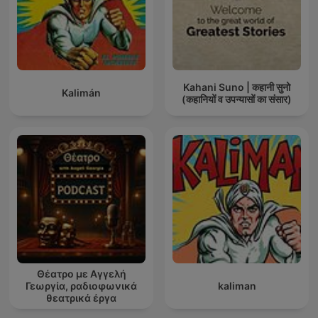
Kahani Suno | कहानी सुनो
Kalimán
(कहानियों व उपन्यासों का संसार)
Θέατρο με Αγγελή
Γεωργία, ραδιοφωνικά
kaliman
θεατρικά έργα