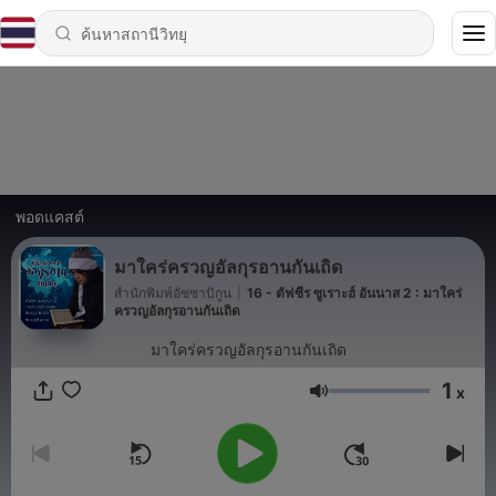
พอดแคสต์
มาใคร่ครวญอัลกุรอานกันเถิด
สำนักพิมพ์อัซซาบิกูน
|
16 - ตัฟซีร ซูเราะฮ์ อันนาส 2 : มาใคร่
ครวญอัลกุรอานกันเถิด
มาใคร่ครวญอัลกุรอานกันเถิด
1
x
ระดับเสียง