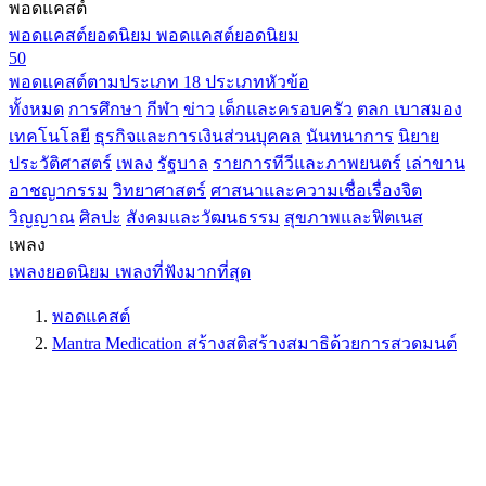
พอดแคสต์
พอดแคสต์ยอดนิยม
พอดแคสต์ยอดนิยม
50
พอดแคสต์ตามประเภท
18 ประเภทหัวข้อ
ทั้งหมด
การศึกษา
กีฬา
ข่าว
เด็กและครอบครัว
ตลก เบาสมอง
เทคโนโลยี
ธุรกิจและการเงินส่วนบุคคล
นันทนาการ
นิยาย
ประวัติศาสตร์
เพลง
รัฐบาล
รายการทีวีและภาพยนตร์
เล่าขาน
อาชญากรรม
วิทยาศาสตร์
ศาสนาและความเชื่อเรื่องจิต
วิญญาณ
ศิลปะ
สังคมและวัฒนธรรม
สุขภาพและฟิตเนส
เพลง
เพลงยอดนิยม
เพลงที่ฟังมากที่สุด
พอดแคสต์
Mantra Medication สร้างสติสร้างสมาธิด้วยการสวดมนต์