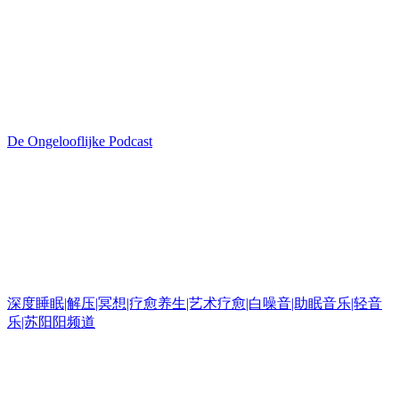
De Ongelooflijke Podcast
深度睡眠|解压|冥想|疗愈养生|艺术疗愈|白噪音|助眠音乐|轻音
乐|苏阳阳频道