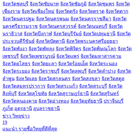
จังหวัดชลบุรี
จังหวัดชัยนาท
จังหวัดชัยภูมิ
จังหวัดชุมพร
จังหวัด
เชียงราย
จังหวัดเชียงใหม่
จังหวัดตรัง
จังหวัดตราด
จังหวัดตาก
จังหวัดนครปฐม
จังหวัดนครพนม
จังหวัดนครราชสีมา
จังหวัด
นครศรีธรรมราช
จังหวัดนครสวรรค์
จังหวัดนนทบุรี
จังหวัด
นราธิวาส
จังหวัดบึงกาฬ
จังหวัดบุรีรัมย์
จังหวัดปทุมธานี
จังหวัด
ประจวบคีรีขันธ์
จังหวัดปัตตานี
จังหวัดพระนครศรีอยุธยา
จังหวัดพังงา
จังหวัดพัทลุง
จังหวัดพิจิตร
จังหวัดพิษณุโลก
จังหวัด
เพชรบุรี
จังหวัดเพชรบูรณ์
จังหวัดแพร่
จังหวัดมหาสารคาม
จังหวัดยโสธร
จังหวัดยะลา
จังหวัดร้อยเอ็ด
จังหวัดระนอง
จังหวัดระยอง
จังหวัดราชบุรี
จังหวัดลพบุรี
จังหวัดลำปาง
จังหวัด
ลำพูน
จังหวัดเลย
จังหวัดสกลนคร
จังหวัดสงขลา
จังหวัดสตูล
จังหวัดสมุทรปราการ
จังหวัดสระแก้ว
จังหวัดสระบุรี
จังหวัด
สิงห์บุรี
จังหวัดสุโขทัย
จังหวัดสุราษฎร์ธานี
จังหวัดสุรินทร์
จังหวัดหนองคาย
จังหวัดอ่างทอง
จังหวัดอุทัยธานี
ปราจีนบุรี
ภูเก็ต
อุดรธานี
อุบลราชธานี
ข่าว
วิทยุข่าว
19
แนะนำ
รายชื่อวิทยุที่ดีที่สุด