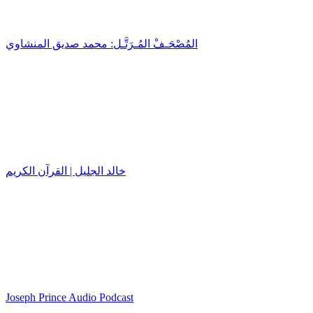
المُصْحَـفْ المُـرَتَّـل: محمد صديق المنشاوي
خالد الجليل | القرآن الكريم
Joseph Prince Audio Podcast