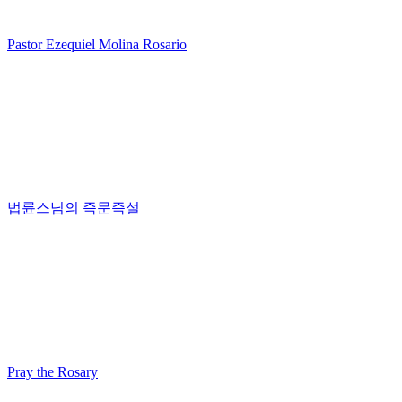
Pastor Ezequiel Molina Rosario
법륜스님의 즉문즉설
Pray the Rosary