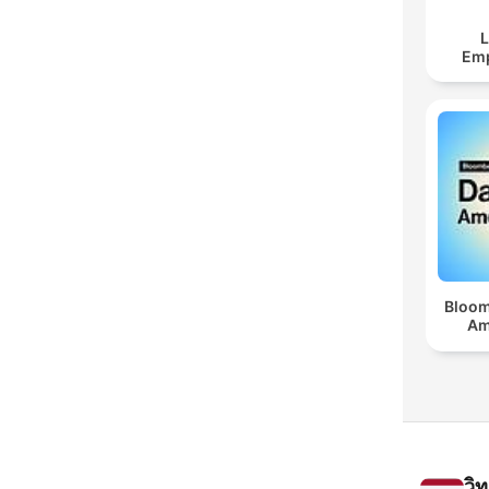
L
Em
Bloom
Am
วิ