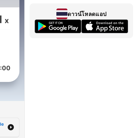
e
ดาวน์โหลดแอป
1
s,
x
n
t
ges
s,
id
nder
:00
om
 to
le