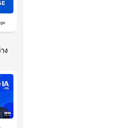
nge
่าง
A