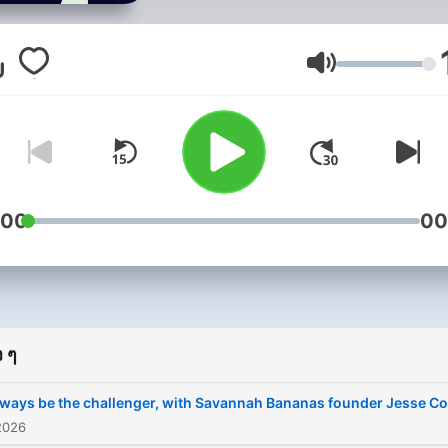
have helped them grow th
world's most fascinating
companies. Founders, CEO
ระดับเสียง
and dynamic innovators joi
candid conversations abou
their triumphs and challen
with a set of luminary host
including founding host Re
Hoffman (LinkedIn co-fou
:00
00
and Greylock partner). Fr
navigating early prototypes
expanding brands globally,
Masters of Scale provides
priceless insights to help
 ๆ
anyone grow their dream
enterprise.
ways be the challenger, with Savannah Bananas founder Jesse Co
2026