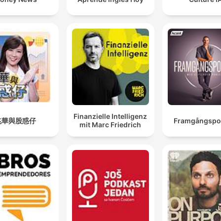
Finanzielle Intelligenz
兆華與股惑仔
Framgångspo
mit Marc Friedrich