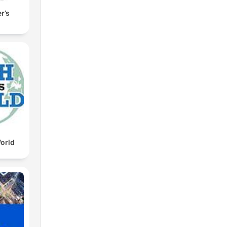
r’s
orld