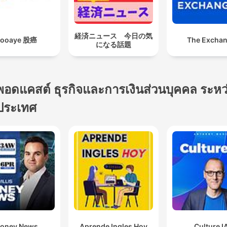
経済ニュース 今日の気
ooaye 股癌
The Excha
になる話題
พอดแคสต์ ธุรกิจและการเงินส่วนบุคคล ระหว
ประเทศ
oney News
Aprende Ingles Hoy
Culture I