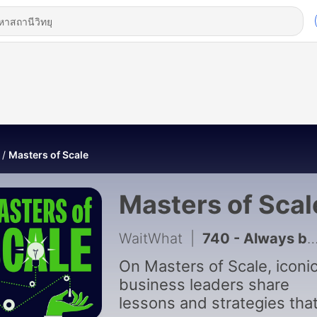
Masters of Scale
Masters of Scal
WaitWhat
|
740 - Always be the challenger, with Savannah Bananas founder Jesse Cole
On Masters of Scale, iconi
business leaders share
lessons and strategies tha