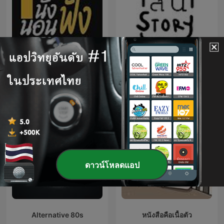
นั่งฟัง นอนฟัง
สั้น story
ดาวน์โหลดแอป
Alternative 80s
หนังสือคือเนื้อตัว