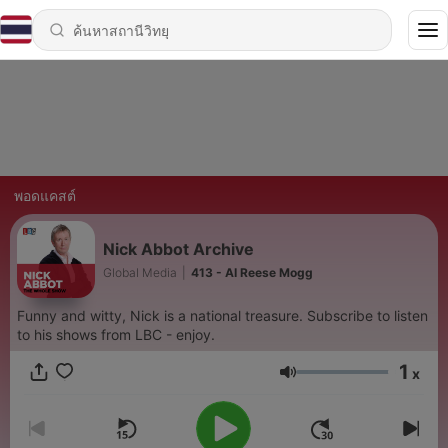
พอดแคสต์
Nick Abbot Archive
Global Media
|
413 - AI Reese Mogg
Funny and witty, Nick is a national treasure. Subscribe to listen
to his shows from LBC - enjoy.
1
x
ระดับเสียง