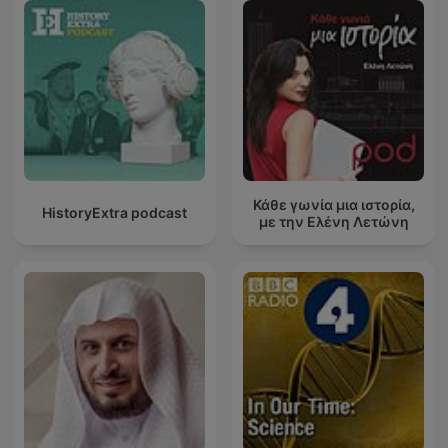
Κάθε γωνία μια ιστορία,
HistoryExtra podcast
με την Ελένη Λετώνη