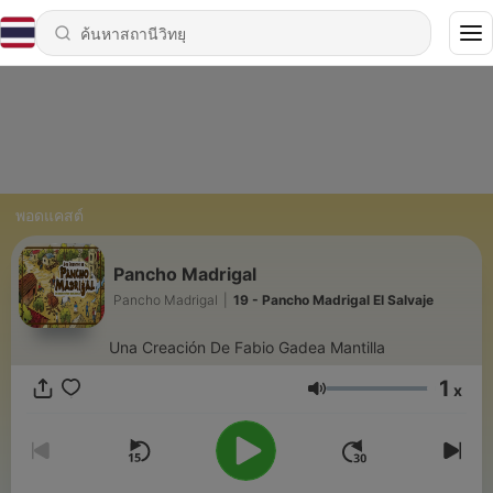
พอดแคสต์
Pancho Madrigal
Pancho Madrigal
|
19 - Pancho Madrigal El Salvaje
Una Creación De Fabio Gadea Mantilla
1
x
ระดับเสียง