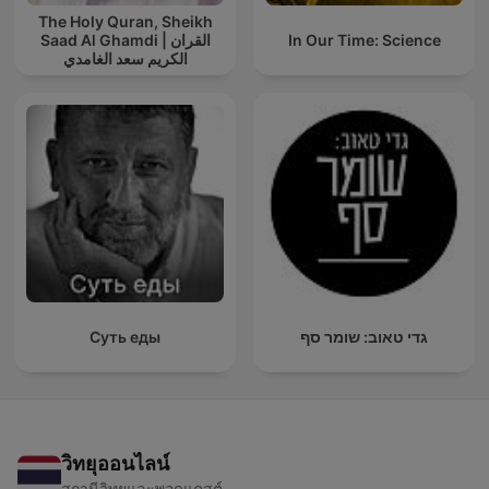
The Holy Quran, Sheikh
Saad Al Ghamdi | القران
In Our Time: Science
الكريم سعد الغامدي
Суть еды
גדי טאוב: שומר סף
วิทยุออนไลน์
สถานีวิทยุและพอดแคสต์