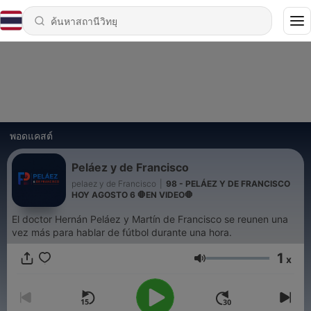
พอดแคสต์
Peláez y de Francisco
pelaez y de Francisco
|
98 - PELÁEZ Y DE FRANCISCO
HOY AGOSTO 6 🛑EN VIDEO🛑
El doctor Hernán Peláez y Martín de Francisco se reunen una
vez más para hablar de fútbol durante una hora.
1
x
ระดับเสียง