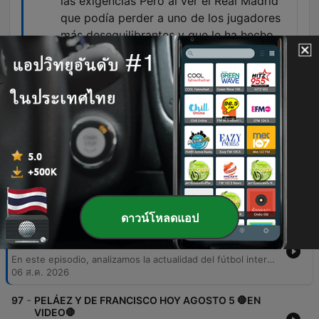
las exigencias Pero al ver el Real Madrid
que podía perder a uno de los jugadores
más desequilibrantes y que le ha hecho
ganar títulos, porque a usted le podría
gustar o no, Vinicius, pero buen jugador sí
es.
00:37:30 · Se discute la importancia de Vinicius
para el Real Madrid y cómo esto evitó su salida al
Arsenal.
ตอนต่าง ๆ
ดาวน์โหลดแอป
-
98
PELÁEZ Y DE FRANCISCO HOY AGOSTO 6 🛑EN
VIDEO🛑
En este episodio, analizamos la actualidad del fútbol internacional y local, desde el documental sobre Carlos Bilardo y los rumores sobre la final del Mundial 2030, hasta el rendimiento de jugadores colombianos en ligas como la MLS y Brasil. También profundizamos en la crisis técnica de la Selección Colombia, los movimientos del mercado de fichajes —incluyendo casos como Manjoma Castillo y Nicolás Hernández— y las novedades sobre transferencias internacionales, arbitraje y la programación de la liga colombiana.
06 ส.ค. 2026
-
97
PELÁEZ Y DE FRANCISCO HOY AGOSTO 5 🛑EN
VIDEO🛑