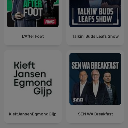
L'After Foot
Talkin' Buds Leafs Show
KieftJansenEgmondGijp
SEN WA Breakfast