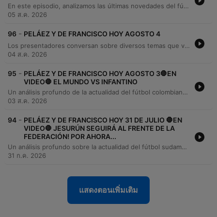
En este episodio, analizamos las últimas novedades del fútbol internacional, desde la transferencia de Mohamed Salah al fútbol turco hasta los rumores sobre el futuro de Juan Fernando Quintero y Vinicius Jr. También repasamos la actualidad del torneo Clausura en Colombia, el desempeño de jugadores colombianos en Brasil y las noticias del Deportivo Cali. Además, exploramos temas diversos que van desde el homenaje a Franco Baresi en el Milán y la situación contractual de Hamilton Campas, hasta curiosidades como la colección de autos de Cristiano Ronaldo y las estrategias publicitarias en la Premier League.
05 ส.ค. 2026
-
96
PELÁEZ Y DE FRANCISCO HOY AGOSTO 4
Los presentadores conversan sobre diversos temas que van desde la música tropical clásica de Tito Rodríguez hasta noticias del fútbol colombiano e internacional. Analizan el empate entre Bucaramanga y Cúcuta, las ofertas por los derechos de la Dimayor y el traspaso del arquero Jordan García a la Universidad de Chile. También se analizan las alineaciones de equipos como Millonarios, Medellín y Pasto, junto con noticias sobre transferencias europeas, la trayectoria de Dylan Zárate y el retiro de Teófilo Gutiérrez. El episodio concluye abordando el fallecimiento de Jaime Llanes, las exigencias contractuales de Memphis Depay y las posibles sedes para el Mundial 2030.
04 ส.ค. 2026
-
95
PELÁEZ Y DE FRANCISCO HOY AGOSTO 3🛑EN
VIDEO🛑 EL MUNDO VS INFANTINO
Un análisis profundo de la actualidad del fútbol colombiano e internacional. Se examinan los resultados de la liga local, destacando el desempeño de Santa Fe, América de Cali y Boyacá Chicó, además de las novedades en fichajes y la situación de la Selección Colombia Sub-19. El episodio también aborda temas de política deportiva global, incluyendo la sucesión en la FIFA, la crisis de los clubes argentinos, la situación de los derechos televisivos en Colombia y el panorama de jugadores destacados como Vinicius Jr.
03 ส.ค. 2026
-
94
PELÁEZ Y DE FRANCISCO HOY 31 DE JULIO 🛑EN
VIDEO🛑 JESURÚN SEGUIRÁ AL FRENTE DE LA
FEDERACIÓN! POR AHORA...
Un análisis profundo sobre la actualidad del fútbol sudamericano y mundial, comenzando con el desempeño de Santa Fe en la Copa Sudamericana y la situación de jugadores colombianos en el exterior. Se exploran temas críticos como la presión económica sobre los futbolistas, las regulaciones de apuestas en Europa y Brasil, y las tensiones políticas dentro de la FIFA. El episodio también aborda las transferencias del Real Madrid, la competencia de John Javier Durán en el Benfica y las controversias administrativas en el deporte colombiano, incluyendo disputas legales entre clubes y los intereses económicos detrás de la gestión de partidos amistosos de la Selección Colombia.
31 ก.ค. 2026
แสดงตอนเพิ่มเติม