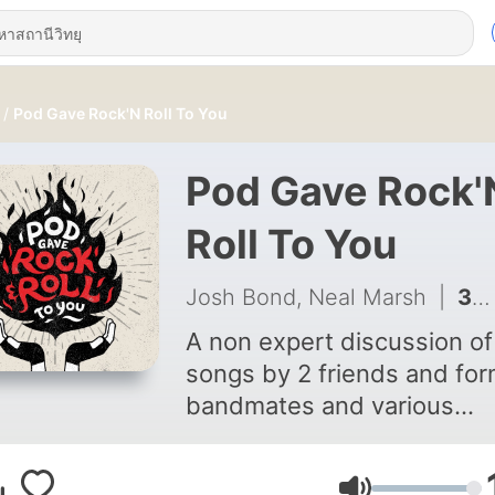
Pod Gave Rock'N Roll To You
Pod Gave Rock'
Roll To You
Josh Bond, Neal Marsh
|
366 - Fun Size/Papa's Got A Brand New Bag
A non expert discussion of
songs by 2 friends and fo
bandmates and various
guests.