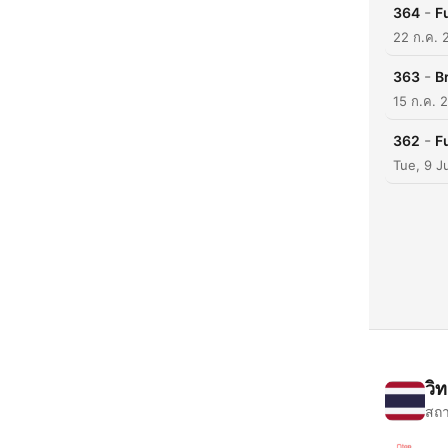
-
364
F
22 ก.ค. 
-
363
B
15 ก.ค. 
-
362
F
Tue, 9 J
วิ
สถา