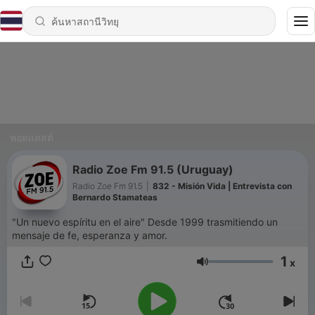
พอดแคสต์
Radio Zoe Fm 91.5 (Uruguay)
Radio Zoe Fm 91.5
|
832 - Misión Vida | Entrevista con
Bernardo Stamateas
"Un nuevo espíritu en el aire" Desde 1999 trasmitiendo un
mensaje de fe, esperanza y amor.
1
x
ระดับเสียง