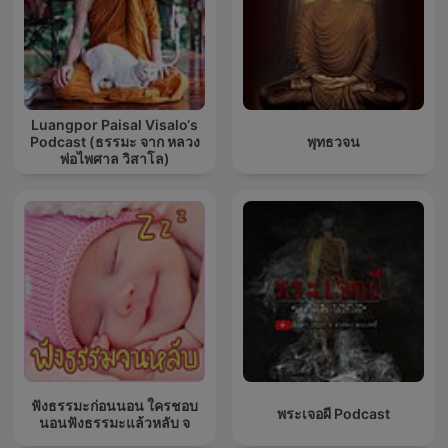
Luangpor Paisal Visalo‘s
Podcast (ธรรมะ จาก หลวง
พุทธวจน
พ่อไพศาล วิสาโล)
ฟังธรรมะก่อนนอน ใครชอบ
พระเจอผี Podcast
นอนฟังธรรมะแล้วหลับ จ