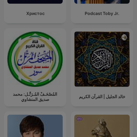
Христос
Podcast Toby Jr.
المُصْحَـفْ المُـرَتَّـل: محمد
خالد الجليل | القرآن الكريم
صديق المنشاوي