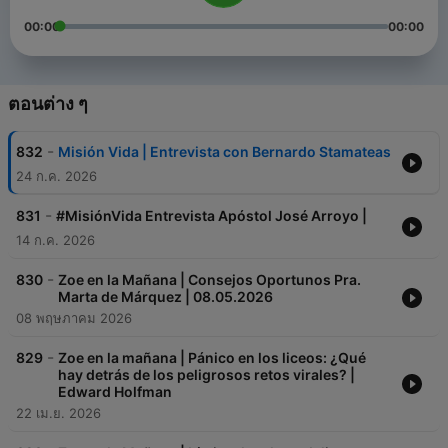
00:00
00:00
ตอนต่าง ๆ
-
832
Misión Vida | Entrevista con Bernardo Stamateas
24 ก.ค. 2026
-
831
#MisiónVida Entrevista Apóstol José Arroyo |
14 ก.ค. 2026
-
830
Zoe en la Mañana | Consejos Oportunos Pra.
Marta de Márquez | 08.05.2026
08 พฤษภาคม 2026
-
829
Zoe en la mañana | Pánico en los liceos: ¿Qué
hay detrás de los peligrosos retos virales? |
Edward Holfman
22 เม.ย. 2026