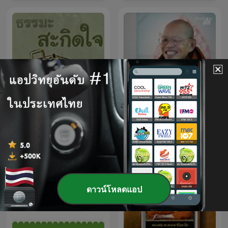
ธรรมะสะกิดใจ
พระอาจารย์สมภพ โชติปัญโญ
ดาวน์โหลดแอป