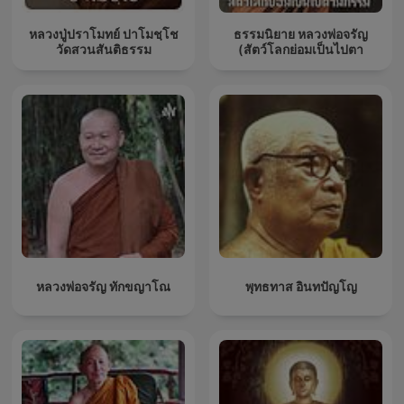
หลวงปู่ปราโมทย์ ปาโมชฺโช
ธรรมนิยาย หลวงพ่อจรัญ
วัดสวนสันติธรรม
(สัตว์โลกย่อมเป็นไปตา
หลวงพ่อจรัญ ทักขญาโณ
พุทธทาส อินทปัญโญ