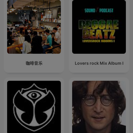
咖啡音乐
Lovers rock Mix Album I