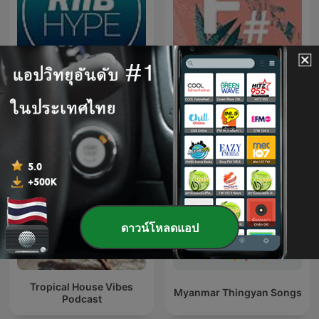
RnB Hype
F#
ดาวน์โหลดแอป
Tropical House Vibes
Myanmar Thingyan Songs
Podcast