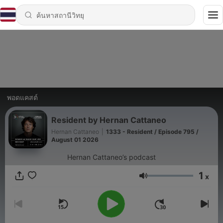
พอดแคสต์
Resident by Hernan Cattaneo
Hernan Cattaneo
|
1333 - Resident / Episode 795 /
August 01 2026
Hernan Cattaneo’s podcast
1
x
ระดับเสียง