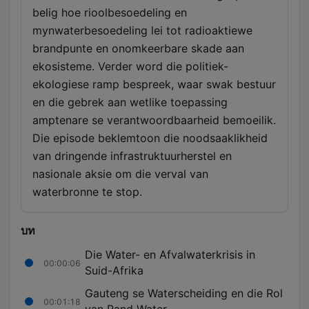
belig hoe rioolbesoedeling en
mynwaterbesoedeling lei tot radioaktiewe
brandpunte en onomkeerbare skade aan
ekosisteme. Verder word die politiek-
ekologiese ramp bespreek, waar swak bestuur
en die gebrek aan wetlike toepassing
amptenare se verantwoordbaarheid bemoeilik.
Die episode beklemtoon die noodsaaklikheid
van dringende infrastruktuurherstel en
nasionale aksie om die verval van
waterbronne te stop.
บท
Die Water- en Afvalwaterkrisis in
00:00:06
Suid-Afrika
Gauteng se Waterscheiding en die Rol
00:01:18