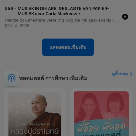
-
556
MUSIEK IN DIE ARE: GESLAGTE VAN PAPIER-
MUSIEK deur Carla Mackenzie
Hierdie dokumentêre vertelling volg die ryk geskiedenis van die Papierfamilieband, 'n musiekgroep wat reeds sedert 1932 bestaan. Die storie fokus op die nalatenskap van die familie, van die stigting deur Martinez Papier tot die moderne prestasie van sy agterkleinkind, Greigin, wat die groep na die wêreldverhoog van die Chelsea Blommerskou in Londen geneem het. Die episode ondersoek die diep wortels van Langarm-musiek in die Wes-Kaap en hoe hierdie tradisie as 'n universele taal dien wat kulture en generasies verbind. Die vertelling bied 'n intieme kykie na die persoonlike groei van 'n musikant wat van kleuterjare op tromme tot by die bespeel van verskeie instrumente ontwikkel het. Dit beklemtoon die belangrikheid van respek vir tradisie, die rol van musiek in gemeenskapsgeleenthede soos troues en begrafnisse, en die trots van 'n familie wat hul kulturele erfenis met die wêreld deel.
09 ก.ค. 2026
แสดงตอนเพิ่มเติม
ดูทั้งหมด
พอดแคสต์ การศึกษา เพิ่มเติม