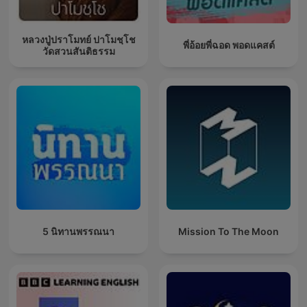
หลวงปู่ปราโมทย์ ปาโมชฺโช
พี่อ้อยพี่ฉอด พอดแคสต์
วัดสวนสันติธรรม
5 นิทานพรรณนา
Mission To The Moon