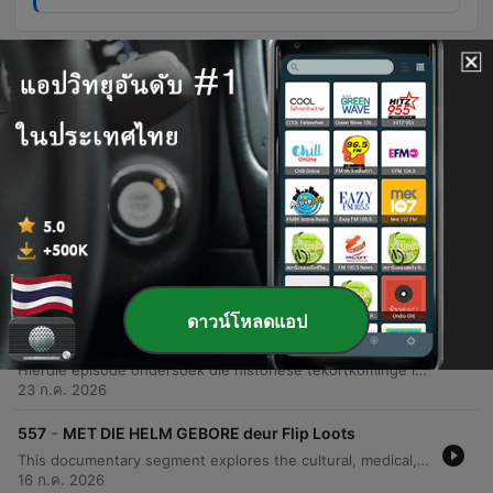
ตอนต่าง ๆ
-
560
DIE GEVAAR IN ONS GROEN ARE deur Esté de
Klerk
Hierdie episode ondersoek die ernstige water- en afvalwaterkrisis in Suid-Afrika, met spesifieke fokus op Gauteng se besoedelde riviere en die mislukking van munisipaliteite om infrastruktuur te onderhou. Die gesprek belig hoe rioolbesoedeling en mynwaterbesoedeling lei tot radioaktiewe brandpunte en onomkeerbare skade aan ekosisteme. Verder word die politiek-ekologiese ramp bespreek, waar swak bestuur en die gebrek aan wetlike toepassing amptenare se verantwoordbaarheid bemoeilik. Die episode beklemtoon die noodsaaklikheid van dringende infrastruktuurherstel en nasionale aksie om die verval van waterbronne te stop.
06 ส.ค. 2026
-
559
DIE LANGPAD deur Ettienne Ludick
Hierdie episode verken die lewe van Suid-Afrikaanse langafstandvragmotorbestuurders en vergelyk die Hollywood-romantiek van die pad met die harde realiteit. Dit dek temas soos die emosionele tol van afwesigheid by die gesin, die gevare van misdaad en onveiligheid by trokstopplekke, asook die ekonomiese druk van transportmaatskappye. Verder word die uitdagings van onregverdige betaalstelsels en die ernstige impak van isolasie op geestesgesondheid bespreek. Dr. Michelle Diamond verduidelik hoe chroniese moegheid en stres die bestuurders beïnvloed, terwyl die sterk broederskap en onderlinge ondersteuning tussen bestuurders op die pad beklemtoon word.
30 ก.ค. 2026
ดาวน์โหลดแอป
-
558
NIE VIR HAAR GEBOU: DIE GESLAGSGAPING IN
DIE ONGELUK deur Martelize Brink
Hierdie episode ondersoek die historiese tekortkominge in motorveiligheidstoetse, wat tradisioneel op manlike anatomie gebaseer was, en die belangrikheid van die ontwikkeling van nuwe vroulike botstoetspoppe om die hoër risiko van ernstige beserings by vroue te verminder. Die gesprek fokus ook op die uitdagings van voertuigveiligheid in Afrika, waar die gebrek aan minimum regulasies lei tot die invoer van goedkoop voertuie met minder veiligheidstelsels. Die episode beklemtoon die noodsaaklikheid van inklusiewe ontwerp en die rol van NCAP-programme in die dryf van innovasie.
23 ก.ค. 2026
-
557
MET DIE HELM GEBORE deur Flip Loots
This documentary segment explores the cultural, medical, and religious perspectives on being born 'with the helm' (en caul). It examines personal anecdotes of perceived intuition alongside medical explanations that define the phenomenon as a rare but normal biological variation. The discussion further addresses the distinction between cultural traditions and biblical truths. The speaker argues that while subjective experiences may exist, believers should use the Bible as the ultimate standard to test any spiritual claims or supernatural assertions.
16 ก.ค. 2026