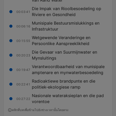
van Rand Water
Die Impak van Rioolbesoedeling op
00:03:41
Riviere en Gesondheid
Munisipale Bestuursmislukkings en
00:06:16
Infrastruktuur
Wetgewende Veranderinge en
00:15:55
Persoonlike Aanspreeklikheid
Die Gevaar van Suurmijnwater en
00:20:23
Mynsluitings
Verantwoordbaarheid van munisipale
00:19:47
amptenare en mynwaterbesoedeling
Radioaktiewe brandpunte en die
00:22:41
politiek-ekologiese ramp
Nasionale wateraksieplan en die pad
00:27:22
vorentoe
คลิกที่บทเพื่อข้ามไปยังช่วงเวลานั้นโดยตรง