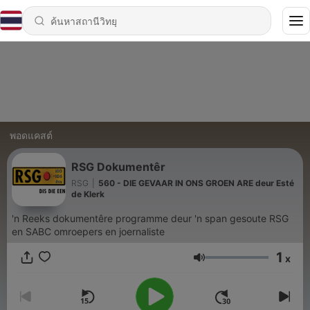
พอดแคสต์
RSG Dokumentêr
RSG
|
560 - DIE GEVAAR IN ONS GROEN ARE deur Esté
de Klerk
'n Reeks dokumentêre programme deur 'n span gesoute RSG
en SABC omroepers en joernaliste
1
x
ระดับเสียง