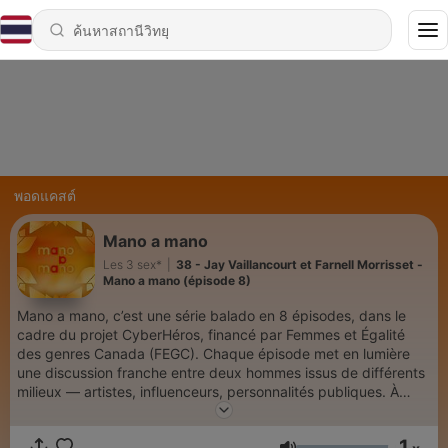
พอดแคสต์
Mano a mano
Les 3 sex*
|
38 - Jay Vaillancourt et Farnell Morrisset -
Mano a mano (épisode 8)
Mano a mano, c’est une série balado en 8 épisodes, dans le
cadre du projet CyberHéros, financé par Femmes et Égalité
des genres Canada (FEGC). Chaque épisode met en lumière
une discussion franche entre deux hommes issus de différents
milieux — artistes, influenceurs, personnalités publiques. À
travers ces dialogues sincères, la série explore les normes
viriles, les relations entre gars, la vulnérabilité, la pression
1