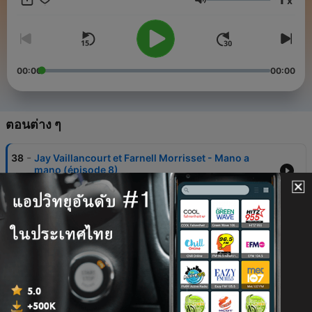
x
sociale, l’identité masculine et la violence.
ระดับเสียง
00:00
00:00
ตอนต่าง ๆ
-
38
Jay Vaillancourt et Farnell Morrisset - Mano a
mano (épisode 8)
23 มิ.ย. 2025
-
37
Kevin Raphaël et Sébastien Potvin alias Barbada -
Mano a mano (épisode 7)
16 มิ.ย. 2025
-
36
Bastien Art et Murphy Cooper - Mano a mano
(épisode 6)
09 มิ.ย. 2025