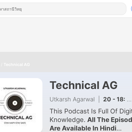
Technical AG
Technical AG
Utkarsh Agarwal
|
20 - 18: Earn Money From Amazon Kindle.
This Podcast Is Full Of Digi
Knowledge.
All The Episo
Are Available In Hindi