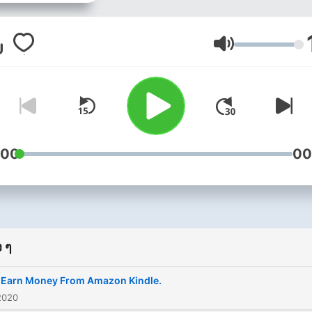
Translations.
If You Have 
Questions Or You Want Me
Make An Episode On A
ระดับเสียง
Specific Topic Kindly Mail 
Email:-
technicalag.officials@g
:00
00
Instagram:-
https://www.instagram.com/
 ๆ
: Earn Money From Amazon Kindle.
2020