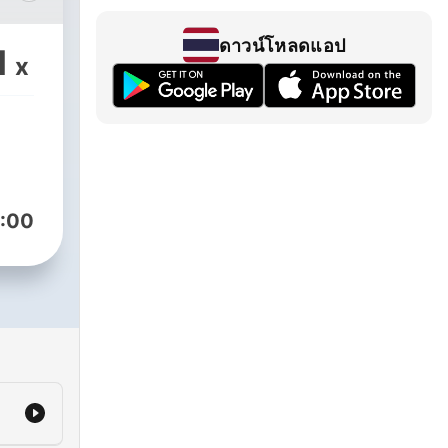
Any
 To
ดาวน์โหลดแอป
1
x
Me.
mail.com
:00
officialtechnicalag/