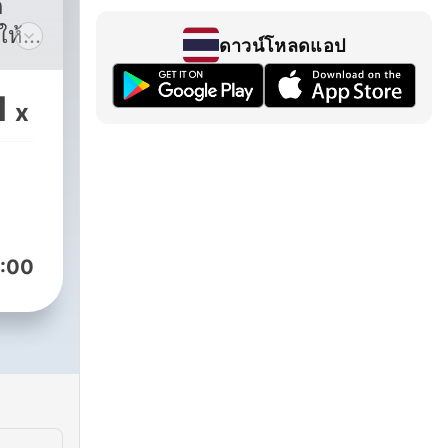
่
ให้
ดาวน์โหลดแอป
สียใจ
1
x
:00