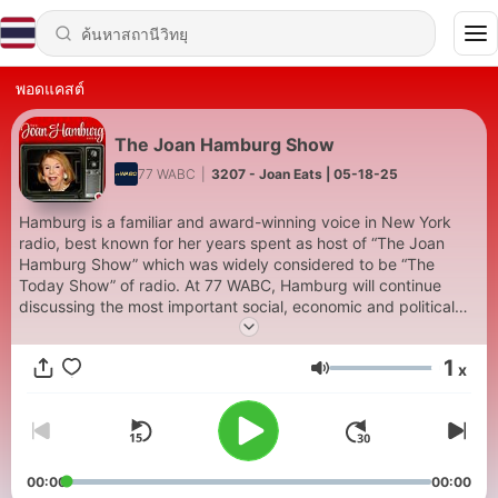
พอดแคสต์
The Joan Hamburg Show
77 WABC
|
3207 - Joan Eats | 05-18-25
Hamburg is a familiar and award-winning voice in New York
radio, best known for her years spent as host of “The Joan
Hamburg Show” which was widely considered to be “The
Today Show” of radio. At 77 WABC, Hamburg will continue
discussing the most important social, economic and political
issues that impact listeners’ lives each week. Known as New
York’s “First Lady of Radio,” Hamburg was inducted into the
1
x
New York State Broadcasters’ Hall of Fame in 2012 and has
ระดับเสียง
been named “New Yorker of the Year” by the Manhattan
Chamber of Commerce due to her dedication in improving the
quality of lives for those throughout the New York metropolitan
area.
00:00
00:00