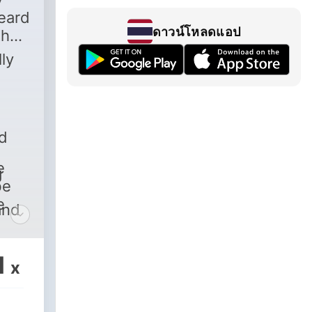
Heard
ดาวน์โหลดแอป
the
ly
ed
e
g
be
e
and
 of
1
via
x