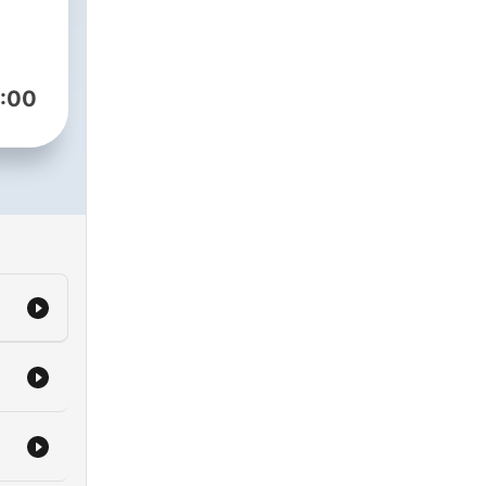
t,
:00