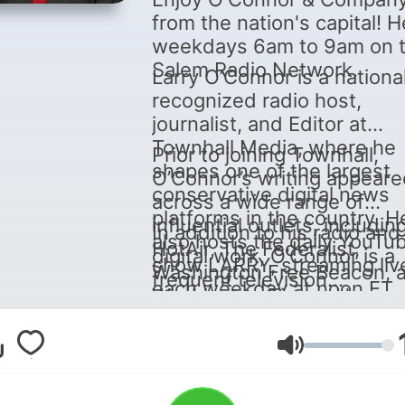
from the nation's capital! 
weekdays 6am to 9am on 
Salem Radio Network.
Larry O’Connor is a national
recognized radio host,
journalist, and Editor at
Townhall Media, where he
Prior to joining Townhall,
shapes one of the largest
O’Connor’s writing appear
conservative digital news
across a wide range of
platforms in the country. H
influential outlets, includin
In addition to his radio and
also hosts the daily YouTu
HotAir, The Federalist,
digital work, O’Connor is a
show LARRY, streaming liv
Washington Free Beacon, 
frequent television
each weekday at noon ET.
Washington Times. He was
commentator, appearing
also part of the early wave
regularly on Fox News and
digital-first political media 
Newsmax.
ระดับเสียง
Breitbart News’s original
platforms such as Big