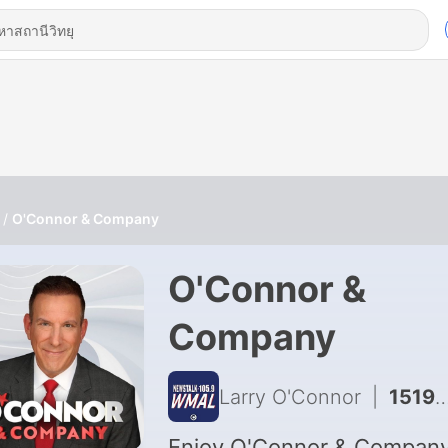
O'Connor & Company
O'Connor &
Company
Larry O'Connor
|
15192 - Iran & Oman Work On Deal On Strait Of Hormuz
Enjoy O'Connor & Compan