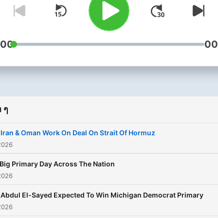
Hollywood, Big Governmen
and BreitbartTV.
:00
00
 ๆ
Iran & Oman Work On Deal On Strait Of Hormuz
2026
Big Primary Day Across The Nation
2026
Abdul El-Sayed Expected To Win Michigan Democrat Primary
2026