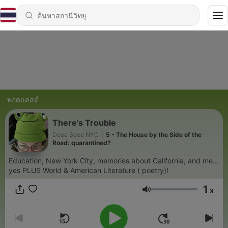
พอดแคสต์
There’s Trouble
Deee Seee NYC
|
5 - The House by the Side of the
Road: quarantined?
Education, New York City, memories about California, and me...
yes PLUS World & American Literature ( poetry)!
1
x
ระดับเสียง