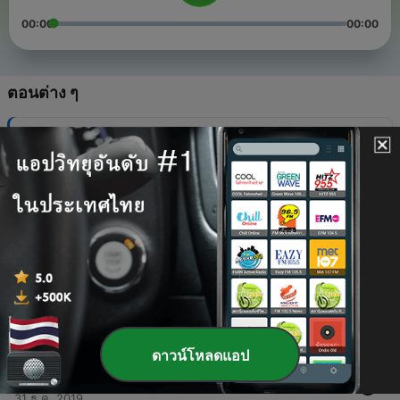
00:00
00:00
ตอนต่าง ๆ
-
5
The House by the Side of the Road: quarantined?
19 มี.ค. 2020
-
4
this is about slaughterhouse five
19 มี.ค. 2020
-
3
What’s poetry and if that question can be answered
what is a good poem and what is a bad poem?
19 มี.ค. 2020
-
2
Basic information about Autism Spectrum.
02 ม.ค. 2020
ดาวน์โหลดแอป
-
1
There’s Trouble (Trailer)
31 ธ.ค. 2019